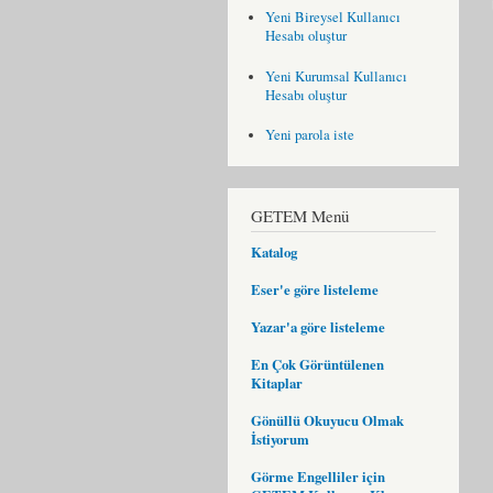
Yeni Bireysel Kullanıcı
Hesabı oluştur
Yeni Kurumsal Kullanıcı
Hesabı oluştur
Yeni parola iste
GETEM Menü
Katalog
Eser'e göre listeleme
Yazar'a göre listeleme
En Çok Görüntülenen
Kitaplar
Gönüllü Okuyucu Olmak
İstiyorum
Görme Engelliler için