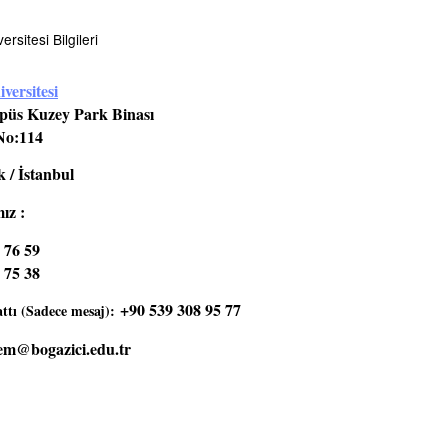
rsitesi Bilgileri
versitesi
üs Kuzey Park Binası
No:114
 / İstanbul
ız :
 76 59
 75 38
+90 539 308 95 77
tı (Sadece mesaj):
em@bogazici.edu.tr