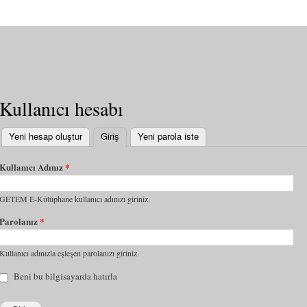
Kullanıcı hesabı
Yeni hesap oluştur
Giriş
(etkin sekme)
Yeni parola iste
Kullanıcı Adınız
*
GETEM E-Kütüphane kullanıcı adınızı giriniz.
Parolanız
*
Kullanıcı adınızla eşleşen parolanızı giriniz.
Beni bu bilgisayarda hatırla