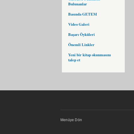
Bulunanlar
Basında GETEM
Video Galeri
Başarı Öyküleri
Önemli Linkler
Yeni bir kitap okunmasını
talep et
Menüye Dön