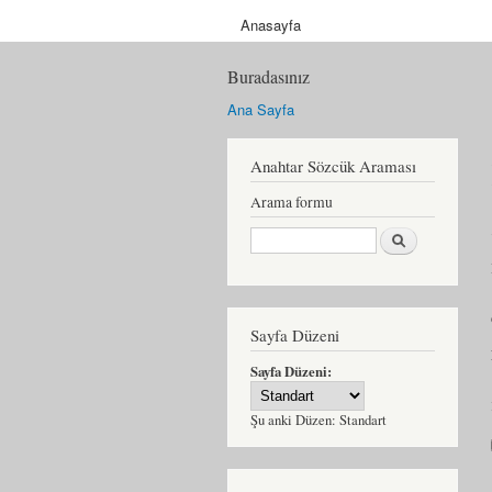
Anasayfa
Buradasınız
Ana Sayfa
Anahtar Sözcük Araması
Arama formu
Ara
Sayfa Düzeni
Sayfa Düzeni:
Şu anki Düzen:
Standart