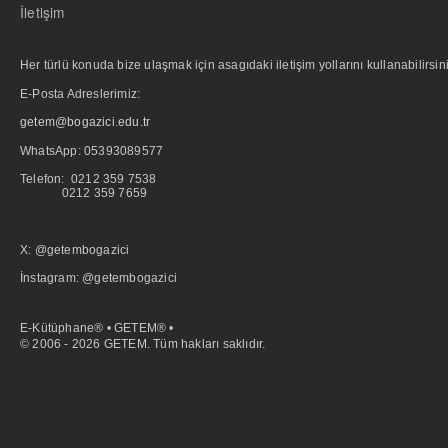
İletişim
Her türlü konuda bize ulaşmak için asagıdaki iletişim yollarını kullanabilirsini
E-Posta Adreslerimiz:
getem@bogazici.edu.tr
WhatsApp:
05393089577
Telefon: 0212 359 7538
0212 359 7659
X: @getembogazici
İnstagram: @getembogazici
E-Kütüphane® • GETEM® •
© 2006 - 2026 GETEM. Tüm hakları saklıdır.