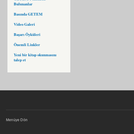
Bulunanlar
Basında GETEM
Video Galeri
Başarı Öyküleri
Önemli Linkler
Yeni bir kitap okunmasını
talep et
Menüye Dön