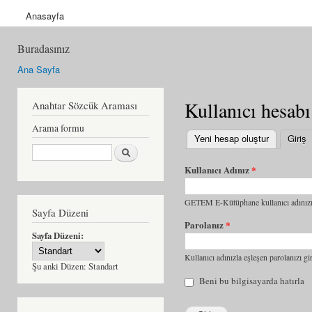
Anasayfa
Buradasınız
Ana Sayfa
Kullanıcı hesabı
Anahtar Sözcük Araması
Arama formu
Yeni hesap oluştur
Giriş
(
Ara
Kullanıcı Adınız
*
GETEM E-Kütüphane kullanıcı adınızı 
Sayfa Düzeni
Parolanız
*
Sayfa Düzeni:
Kullanıcı adınızla eşleşen parolanızı gir
Şu anki Düzen:
Standart
Beni bu bilgisayarda hatırla