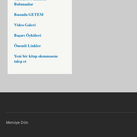
Bulunanlar
Basında GETEM
Video Galeri
Başarı Öyküleri
Önemli Linkler
Yeni bir kitap okunmasını
talep et
Menüye Dön