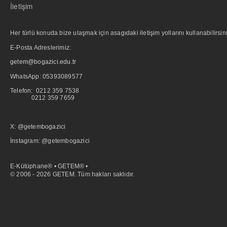
İletişim
Her türlü konuda bize ulaşmak için asagıdaki iletişim yollarını kullanabilirsini
E-Posta Adreslerimiz:
getem@bogazici.edu.tr
WhatsApp:
05393089577
Telefon: 0212 359 7538
0212 359 7659
X: @getembogazici
İnstagram: @getembogazici
E-Kütüphane® • GETEM® •
© 2006 - 2026 GETEM. Tüm hakları saklıdır.