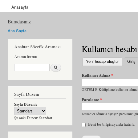
Anasayfa
Buradasınız
Ana Sayfa
Kullanıcı hesabı
Anahtar Sözcük Araması
Arama formu
Yeni hesap oluştur
Giriş
(
Ara
Kullanıcı Adınız
*
GETEM E-Kütüphane kullanıcı adınızı 
Sayfa Düzeni
Parolanız
*
Sayfa Düzeni:
Kullanıcı adınızla eşleşen parolanızı gir
Şu anki Düzen:
Standart
Beni bu bilgisayarda hatırla