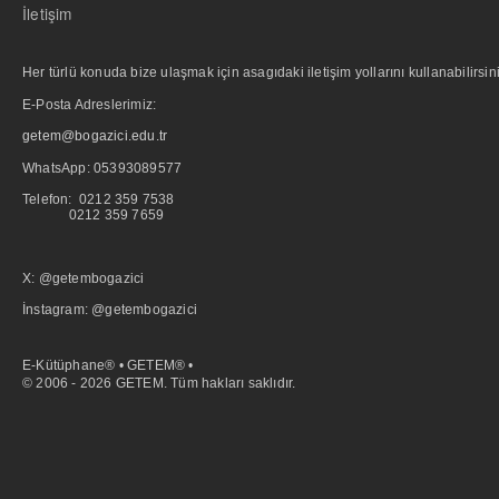
İletişim
Her türlü konuda bize ulaşmak için asagıdaki iletişim yollarını kullanabilirsini
E-Posta Adreslerimiz:
getem@bogazici.edu.tr
WhatsApp:
05393089577
Telefon: 0212 359 7538
0212 359 7659
X: @getembogazici
İnstagram: @getembogazici
E-Kütüphane® • GETEM® •
© 2006 - 2026 GETEM. Tüm hakları saklıdır.