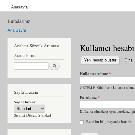
Anasayfa
Buradasınız
Ana Sayfa
Kullanıcı hesabı
Anahtar Sözcük Araması
Arama formu
Yeni hesap oluştur
Giriş
(
Ara
Kullanıcı Adınız
*
GETEM E-Kütüphane kullanıcı adınızı 
Sayfa Düzeni
Parolanız
*
Sayfa Düzeni:
Kullanıcı adınızla eşleşen parolanızı gir
Şu anki Düzen:
Standart
Beni bu bilgisayarda hatırla