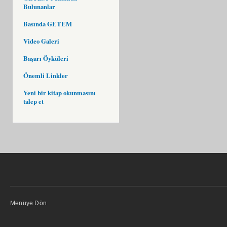
Bulunanlar
Basında GETEM
Video Galeri
Başarı Öyküleri
Önemli Linkler
Yeni bir kitap okunmasını
talep et
Menüye Dön