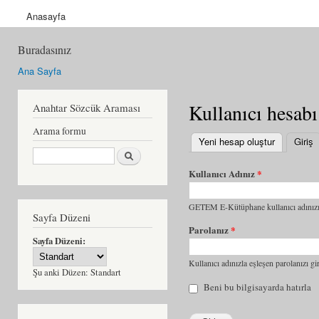
Anasayfa
Buradasınız
Ana Sayfa
Kullanıcı hesabı
Anahtar Sözcük Araması
Arama formu
Yeni hesap oluştur
Giriş
(
Ara
Kullanıcı Adınız
*
GETEM E-Kütüphane kullanıcı adınızı 
Sayfa Düzeni
Parolanız
*
Sayfa Düzeni:
Kullanıcı adınızla eşleşen parolanızı gir
Şu anki Düzen:
Standart
Beni bu bilgisayarda hatırla