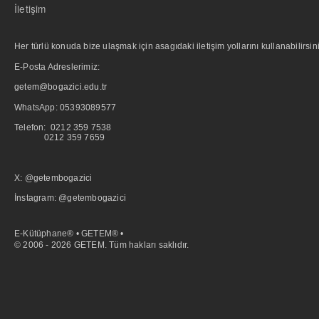
İletişim
Her türlü konuda bize ulaşmak için asagıdaki iletişim yollarını kullanabilirsini
E-Posta Adreslerimiz:
getem@bogazici.edu.tr
WhatsApp:
05393089577
Telefon: 0212 359 7538
0212 359 7659
X: @getembogazici
İnstagram: @getembogazici
E-Kütüphane® • GETEM® •
© 2006 - 2026 GETEM. Tüm hakları saklıdır.