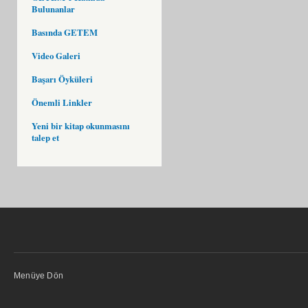
Bulunanlar
Basında GETEM
Video Galeri
Başarı Öyküleri
Önemli Linkler
Yeni bir kitap okunmasını
talep et
Menüye Dön