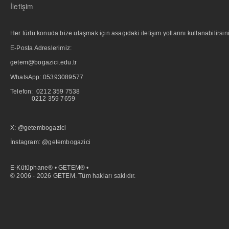
İletişim
Her türlü konuda bize ulaşmak için asagıdaki iletişim yollarını kullanabilirsini
E-Posta Adreslerimiz:
getem@bogazici.edu.tr
WhatsApp:
05393089577
Telefon: 0212 359 7538
0212 359 7659
X: @getembogazici
İnstagram: @getembogazici
E-Kütüphane® • GETEM® •
© 2006 - 2026 GETEM. Tüm hakları saklıdır.