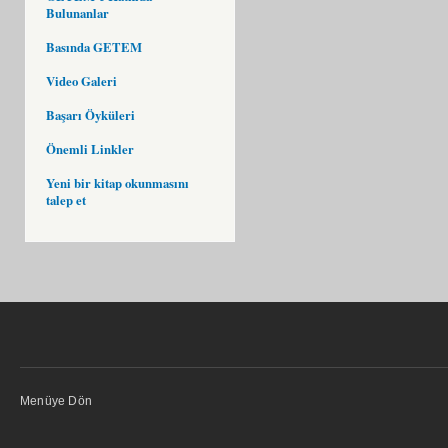
Bulunanlar
Basında GETEM
Video Galeri
Başarı Öyküleri
Önemli Linkler
Yeni bir kitap okunmasını
talep et
Menüye Dön