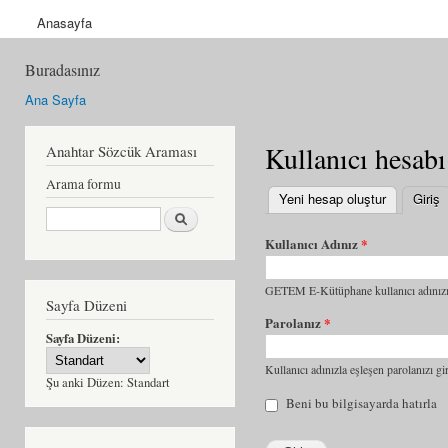
Anasayfa
Buradasınız
Ana Sayfa
Kullanıcı hesabı
Anahtar Sözcük Araması
Arama formu
Yeni hesap oluştur
Giriş
(
Ara
Kullanıcı Adınız
*
GETEM E-Kütüphane kullanıcı adınızı 
Sayfa Düzeni
Parolanız
*
Sayfa Düzeni:
Kullanıcı adınızla eşleşen parolanızı gir
Şu anki Düzen:
Standart
Beni bu bilgisayarda hatırla