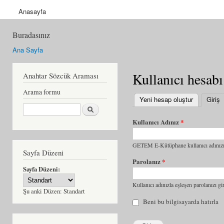
Anasayfa
Buradasınız
Ana Sayfa
Kullanıcı hesabı
Anahtar Sözcük Araması
Arama formu
Yeni hesap oluştur
Giriş
(
Ara
Kullanıcı Adınız
*
GETEM E-Kütüphane kullanıcı adınızı 
Sayfa Düzeni
Parolanız
*
Sayfa Düzeni:
Kullanıcı adınızla eşleşen parolanızı gir
Şu anki Düzen:
Standart
Beni bu bilgisayarda hatırla