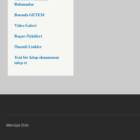
Bulunanlar
Basında GETEM
Video Galeri
Başarı Öyküleri
Önemli Linkler
Yeni bir kitap okunmasını
talep et
Menüye Dön