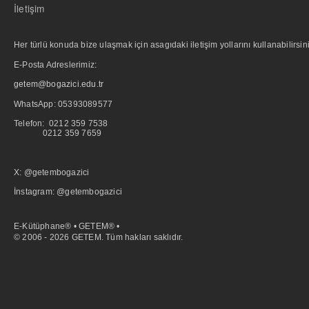
İletişim
Her türlü konuda bize ulaşmak için asagıdaki iletişim yollarını kullanabilirsini
E-Posta Adreslerimiz:
getem@bogazici.edu.tr
WhatsApp:
05393089577
Telefon: 0212 359 7538
0212 359 7659
X: @getembogazici
İnstagram: @getembogazici
E-Kütüphane® • GETEM® •
© 2006 - 2026 GETEM. Tüm hakları saklıdır.