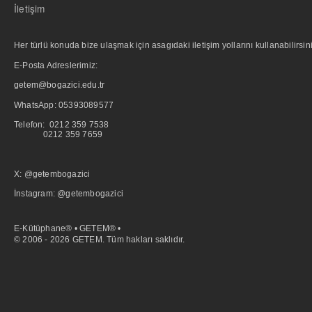
İletişim
Her türlü konuda bize ulaşmak için asagıdaki iletişim yollarını kullanabilirsini
E-Posta Adreslerimiz:
getem@bogazici.edu.tr
WhatsApp:
05393089577
Telefon: 0212 359 7538
0212 359 7659
X: @getembogazici
İnstagram: @getembogazici
E-Kütüphane® • GETEM® •
© 2006 - 2026 GETEM. Tüm hakları saklıdır.