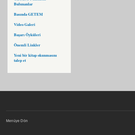
Bulunanlar
Basında GETEM
Video Galeri
Başarı Öyküleri
Önemli Linkler
Yeni bir kitap okunmasını
talep et
Menüye Dön