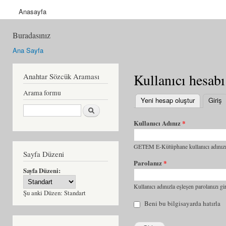
Anasayfa
Buradasınız
Ana Sayfa
Kullanıcı hesabı
Anahtar Sözcük Araması
Arama formu
Yeni hesap oluştur
Giriş
(
Ara
Kullanıcı Adınız
*
GETEM E-Kütüphane kullanıcı adınızı 
Sayfa Düzeni
Parolanız
*
Sayfa Düzeni:
Kullanıcı adınızla eşleşen parolanızı gir
Şu anki Düzen:
Standart
Beni bu bilgisayarda hatırla