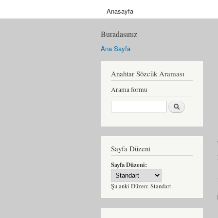
Anasayfa
Buradasınız
Ana Sayfa
Anahtar Sözcük Araması
Arama formu
Ara
Sayfa Düzeni
Sayfa Düzeni:
Şu anki Düzen:
Standart