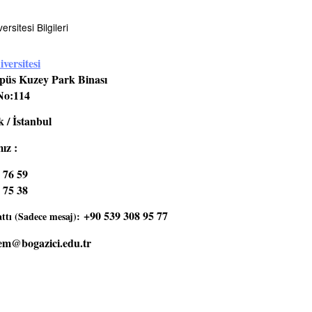
rsitesi Bilgileri
versitesi
üs Kuzey Park Binası
No:114
 / İstanbul
ız :
 76 59
 75 38
+90 539 308 95 77
tı (Sadece mesaj):
em@bogazici.edu.tr