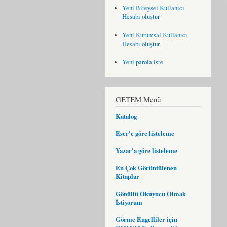
Yeni Bireysel Kullanıcı
Hesabı oluştur
Yeni Kurumsal Kullanıcı
Hesabı oluştur
Yeni parola iste
GETEM Menü
Katalog
Eser'e göre listeleme
Yazar'a göre listeleme
En Çok Görüntülenen
Kitaplar
Gönüllü Okuyucu Olmak
İstiyorum
Görme Engelliler için