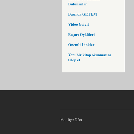
Bulunanlar
Basında GETEM
Video Galeri
Başarı Öyküleri
Önemli Linkler
Yeni bir kitap okunmasını
talep et
Menüye Dön