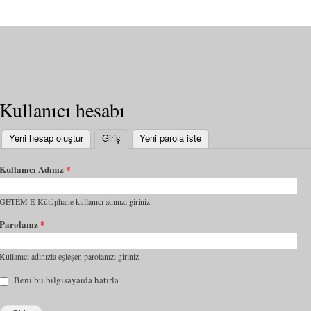
Kullanıcı hesabı
Yeni hesap oluştur
Giriş
(etkin sekme)
Yeni parola iste
Kullanıcı Adınız
*
GETEM E-Kütüphane kullanıcı adınızı giriniz.
Parolanız
*
Kullanıcı adınızla eşleşen parolanızı giriniz.
Beni bu bilgisayarda hatırla