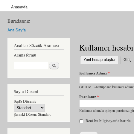
Anasayfa
Buradasınız
Ana Sayfa
Kullanıcı hesabı
Anahtar Sözcük Araması
Arama formu
Yeni hesap oluştur
Giriş
(
Ara
Kullanıcı Adınız
*
GETEM E-Kütüphane kullanıcı adınızı 
Sayfa Düzeni
Parolanız
*
Sayfa Düzeni:
Kullanıcı adınızla eşleşen parolanızı gir
Şu anki Düzen:
Standart
Beni bu bilgisayarda hatırla