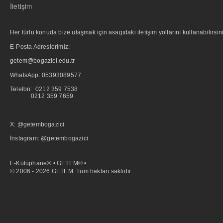
İletişim
Her türlü konuda bize ulaşmak için asagıdaki iletişim yollarını kullanabilirsini
E-Posta Adreslerimiz:
getem@bogazici.edu.tr
WhatsApp:
05393089577
Telefon: 0212 359 7538
0212 359 7659
X: @getembogazici
İnstagram: @getembogazici
E-Kütüphane® • GETEM® •
© 2006 - 2026 GETEM. Tüm hakları saklıdır.