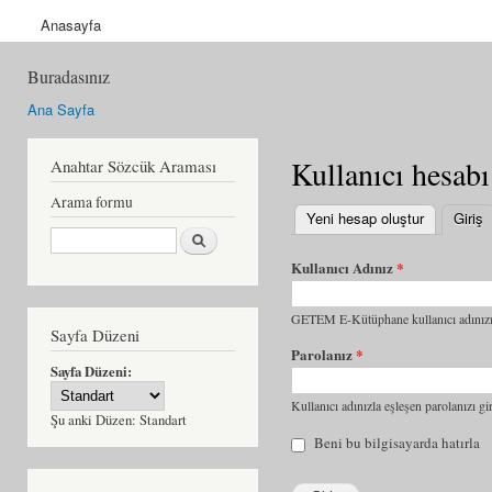
Anasayfa
Buradasınız
Ana Sayfa
Kullanıcı hesabı
Anahtar Sözcük Araması
Arama formu
Yeni hesap oluştur
Giriş
(
Ara
Kullanıcı Adınız
*
GETEM E-Kütüphane kullanıcı adınızı 
Sayfa Düzeni
Parolanız
*
Sayfa Düzeni:
Kullanıcı adınızla eşleşen parolanızı gir
Şu anki Düzen:
Standart
Beni bu bilgisayarda hatırla