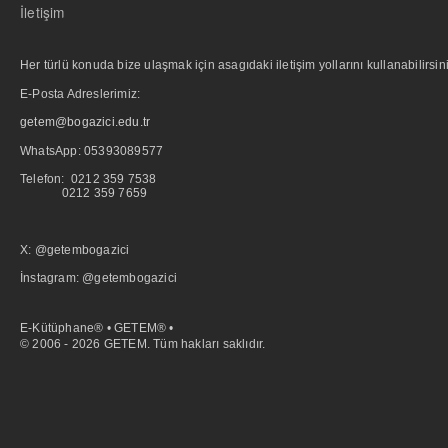
İletişim
Her türlü konuda bize ulaşmak için asagıdaki iletişim yollarını kullanabilirsini
E-Posta Adreslerimiz:
getem@bogazici.edu.tr
WhatsApp:
05393089577
Telefon: 0212 359 7538
0212 359 7659
X: @getembogazici
İnstagram: @getembogazici
E-Kütüphane® • GETEM® •
© 2006 - 2026 GETEM. Tüm hakları saklıdır.