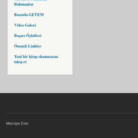
Bulunanlar
Basında GETEM
Video Galeri
Başarı Öyküleri
Önemli Linkler
Yeni bir kitap okunmasını
talep et
Menüye Dön