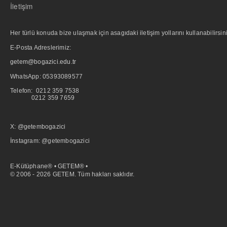
İletişim
Her türlü konuda bize ulaşmak için asagıdaki iletişim yollarını kullanabilirsini
E-Posta Adreslerimiz:
getem@bogazici.edu.tr
WhatsApp:
05393089577
Telefon: 0212 359 7538
0212 359 7659
X: @getembogazici
İnstagram: @getembogazici
E-Kütüphane® • GETEM® •
© 2006 - 2026 GETEM. Tüm hakları saklıdır.