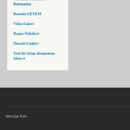
Bulunanlar
Basında GETEM
Video Galeri
Başarı Öyküleri
Önemli Linkler
Yeni bir kitap okunmasını
talep et
Menüye Dön