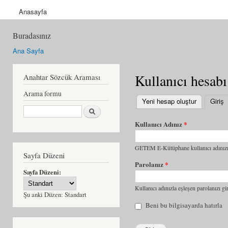
Anasayfa
Buradasınız
Ana Sayfa
Kullanıcı hesabı
Anahtar Sözcük Araması
Arama formu
Yeni hesap oluştur
Giriş
(
Ara
Kullanıcı Adınız
*
GETEM E-Kütüphane kullanıcı adınızı 
Sayfa Düzeni
Parolanız
*
Sayfa Düzeni:
Kullanıcı adınızla eşleşen parolanızı gir
Şu anki Düzen:
Standart
Beni bu bilgisayarda hatırla