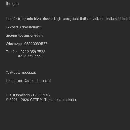
İletişim
Her türlü konuda bize ulaşmak için asagıdaki iletişim yollarını kullanabilirsini
E-Posta Adreslerimiz:
getem@bogazici.edu.tr
WhatsApp:
05393089577
Telefon: 0212 359 7538
0212 359 7659
X: @getembogazici
İnstagram: @getembogazici
E-Kütüphane® • GETEM® •
© 2006 - 2026 GETEM. Tüm hakları saklıdır.