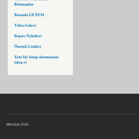
Bulunanlar
Basında GETEM
Video Galeri
Başarı Öyküleri
Önemli Linkler
Yeni bir kitap okunmasını
talep et
Menüye Dön