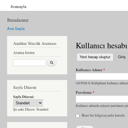
Anasayfa
Buradasınız
Ana Sayfa
Kullanıcı hesabı
Anahtar Sözcük Araması
Arama formu
Yeni hesap oluştur
Giriş
(
Ara
Kullanıcı Adınız
*
GETEM E-Kütüphane kullanıcı adınızı 
Sayfa Düzeni
Parolanız
*
Sayfa Düzeni:
Kullanıcı adınızla eşleşen parolanızı gir
Şu anki Düzen:
Standart
Beni bu bilgisayarda hatırla