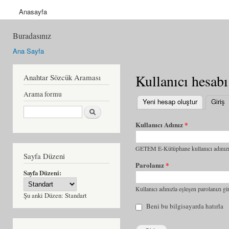
Anasayfa
Buradasınız
Ana Sayfa
Kullanıcı hesabı
Anahtar Sözcük Araması
Arama formu
Yeni hesap oluştur
Giriş
(
Ara
Kullanıcı Adınız
*
GETEM E-Kütüphane kullanıcı adınızı 
Sayfa Düzeni
Parolanız
*
Sayfa Düzeni:
Kullanıcı adınızla eşleşen parolanızı gir
Şu anki Düzen:
Standart
Beni bu bilgisayarda hatırla