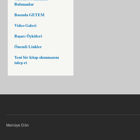
Bulunanlar
Basında GETEM
Video Galeri
Başarı Öyküleri
Önemli Linkler
Yeni bir kitap okunmasını
talep et
Menüye Dön