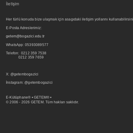
İletişim
Her türlü konuda bize ulaşmak için asagıdaki iletişim yollarını kullanabilirsini
E-Posta Adreslerimiz:
getem@bogazici.edu.tr
WhatsApp:
05393089577
Telefon: 0212 359 7538
0212 359 7659
X: @getembogazici
İnstagram: @getembogazici
E-Kütüphane® • GETEM® •
© 2006 - 2026 GETEM. Tüm hakları saklıdır.