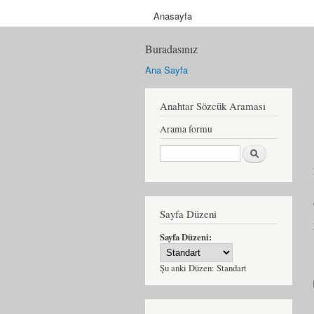
Anasayfa
Buradasınız
Ana Sayfa
Anahtar Sözcük Araması
Arama formu
Ara
Sayfa Düzeni
Sayfa Düzeni:
Şu anki Düzen:
Standart