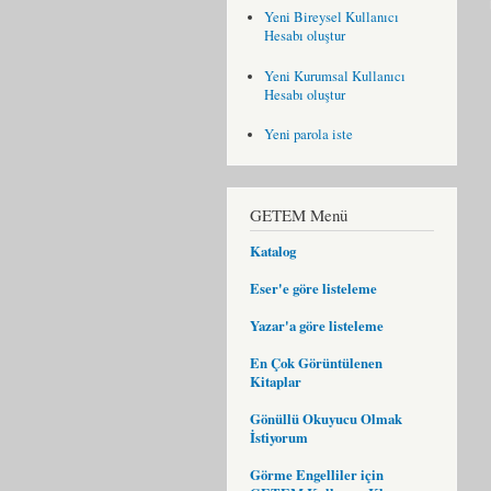
Yeni Bireysel Kullanıcı
Hesabı oluştur
Yeni Kurumsal Kullanıcı
Hesabı oluştur
Yeni parola iste
GETEM Menü
Katalog
Eser'e göre listeleme
Yazar'a göre listeleme
En Çok Görüntülenen
Kitaplar
Gönüllü Okuyucu Olmak
İstiyorum
Görme Engelliler için