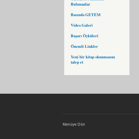
Bulunanlar
Basında GETEM
Video Galeri
Başarı Öyküleri
Önemli Linkler
Yeni bir kitap okunmasını
talep et
Menüye Dön