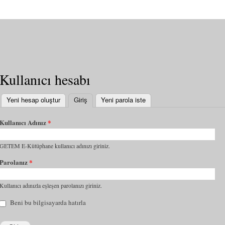
Kullanıcı hesabı
Yeni hesap oluştur
Giriş
(etkin sekme)
Yeni parola iste
Kullanıcı Adınız
*
GETEM E-Kütüphane kullanıcı adınızı giriniz.
Parolanız
*
Kullanıcı adınızla eşleşen parolanızı giriniz.
Beni bu bilgisayarda hatırla