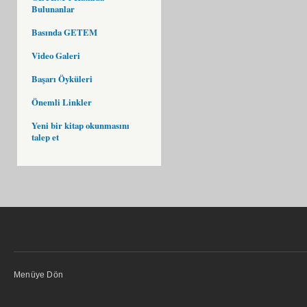
Bulunanlar
Basında GETEM
Video Galeri
Başarı Öyküleri
Önemli Linkler
Yeni bir kitap okunmasını
talep et
Menüye Dön