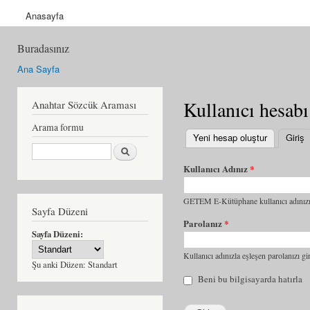
Anasayfa
Buradasınız
Ana Sayfa
Kullanıcı hesabı
Anahtar Sözcük Araması
Arama formu
Yeni hesap oluştur
Giriş
(
Ara
Kullanıcı Adınız
*
GETEM E-Kütüphane kullanıcı adınızı 
Sayfa Düzeni
Parolanız
*
Sayfa Düzeni:
Kullanıcı adınızla eşleşen parolanızı gir
Şu anki Düzen:
Standart
Beni bu bilgisayarda hatırla