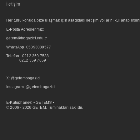
İletişim
Her türlü konuda bize ulaşmak için asagıdaki iletişim yollarını kullanabilirsini
E-Posta Adreslerimiz:
getem@bogazici.edu.tr
WhatsApp:
05393089577
Telefon: 0212 359 7538
0212 359 7659
X: @getembogazici
İnstagram: @getembogazici
E-Kütüphane® • GETEM® •
© 2006 - 2026 GETEM. Tüm hakları saklıdır.