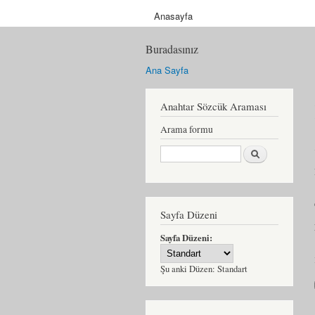
Anasayfa
Buradasınız
Ana Sayfa
Anahtar Sözcük Araması
Arama formu
Ara
Sayfa Düzeni
Sayfa Düzeni:
Şu anki Düzen:
Standart