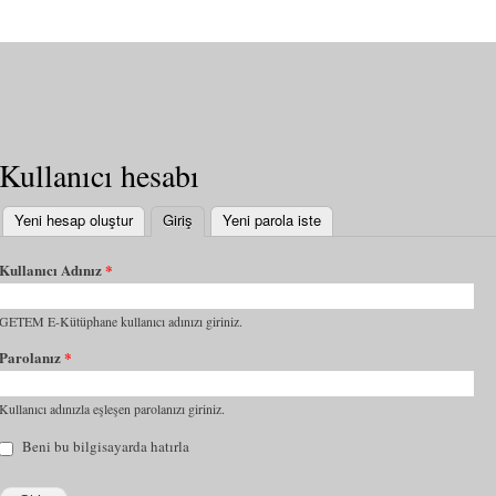
Kullanıcı hesabı
Yeni hesap oluştur
Giriş
(etkin sekme)
Yeni parola iste
Kullanıcı Adınız
*
GETEM E-Kütüphane kullanıcı adınızı giriniz.
Parolanız
*
Kullanıcı adınızla eşleşen parolanızı giriniz.
Beni bu bilgisayarda hatırla