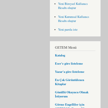
Yeni Bireysel Kullanıcı
Hesabı oluştur
Yeni Kurumsal Kullanıcı
Hesabı oluştur
Yeni parola iste
GETEM Menü
Katalog
Eser'e göre listeleme
Yazar'a göre listeleme
En Çok Görüntülenen
Kitaplar
Gönüllü Okuyucu Olmak
İstiyorum
Görme Engelliler için