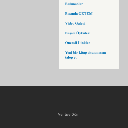
Bulunanlar
Basında GETEM
Video Galeri
Başarı Öyküleri
Önemli Linkler
Yeni bir kitap okunmasını
talep et
Menüye Dön