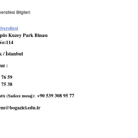
rsitesi Bilgileri
versitesi
üs Kuzey Park Binası
No:114
 / İstanbul
ız :
 76 59
 75 38
+90 539 308 95 77
tı (Sadece mesaj):
em@bogazici.edu.tr