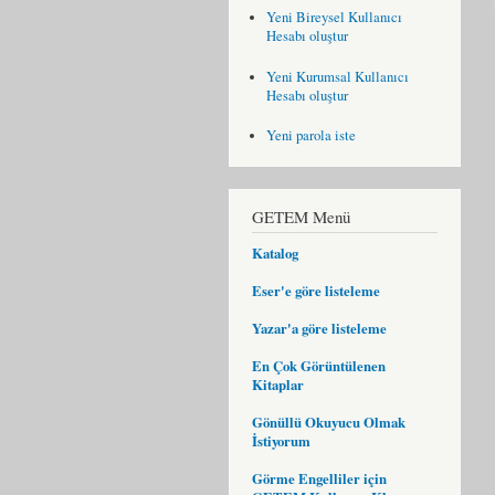
Yeni Bireysel Kullanıcı
Hesabı oluştur
Yeni Kurumsal Kullanıcı
Hesabı oluştur
Yeni parola iste
GETEM Menü
Katalog
Eser'e göre listeleme
Yazar'a göre listeleme
En Çok Görüntülenen
Kitaplar
Gönüllü Okuyucu Olmak
İstiyorum
Görme Engelliler için