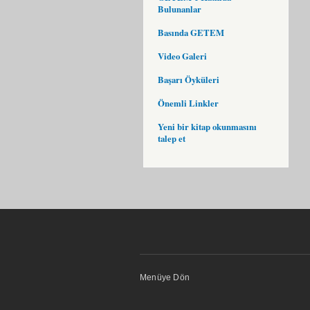
Bulunanlar
Basında GETEM
Video Galeri
Başarı Öyküleri
Önemli Linkler
Yeni bir kitap okunmasını
talep et
Menüye Dön