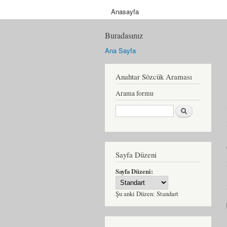
Anasayfa
Buradasınız
Ana Sayfa
Anahtar Sözcük Araması
Arama formu
Ara
Sayfa Düzeni
Sayfa Düzeni:
Şu anki Düzen:
Standart