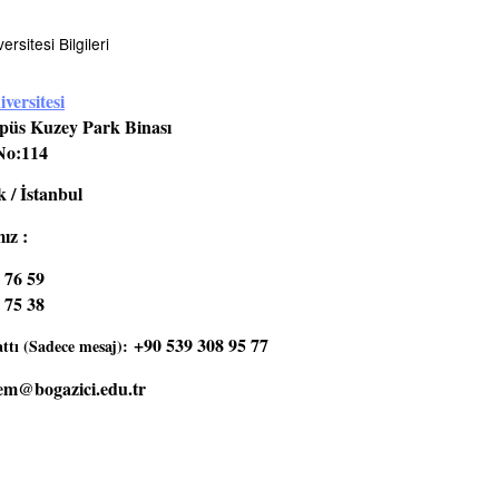
rsitesi Bilgileri
versitesi
üs Kuzey Park Binası
No:114
 / İstanbul
ız :
 76 59
 75 38
+90 539 308 95 77
tı (Sadece mesaj):
em@bogazici.edu.tr