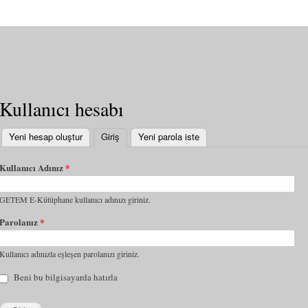
Kullanıcı hesabı
Yeni hesap oluştur
Giriş
(etkin sekme)
Yeni parola iste
Kullanıcı Adınız
*
GETEM E-Kütüphane kullanıcı adınızı giriniz.
Parolanız
*
Kullanıcı adınızla eşleşen parolanızı giriniz.
Beni bu bilgisayarda hatırla