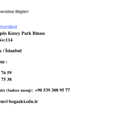
rsitesi Bilgileri
versitesi
üs Kuzey Park Binası
No:114
 / İstanbul
ız :
 76 59
 75 38
+90 539 308 95 77
tı (Sadece mesaj):
em@bogazici.edu.tr