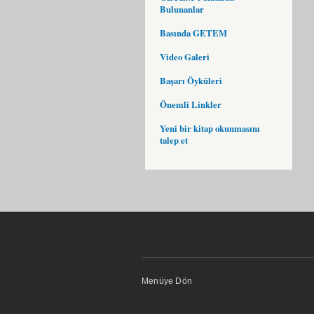
Bulunanlar
Basında GETEM
Video Galeri
Başarı Öyküleri
Önemli Linkler
Yeni bir kitap okunmasını
talep et
Menüye Dön