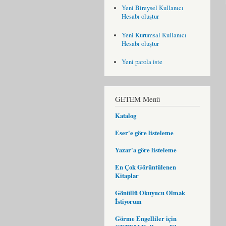
Yeni Bireysel Kullanıcı
Hesabı oluştur
Yeni Kurumsal Kullanıcı
Hesabı oluştur
Yeni parola iste
GETEM Menü
Katalog
Eser'e göre listeleme
Yazar'a göre listeleme
En Çok Görüntülenen
Kitaplar
Gönüllü Okuyucu Olmak
İstiyorum
Görme Engelliler için