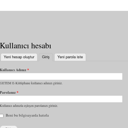
Kullanıcı hesabı
Yeni hesap oluştur
Giriş
(etkin sekme)
Yeni parola iste
Kullanıcı Adınız
*
GETEM E-Kütüphane kullanıcı adınızı giriniz.
Parolanız
*
Kullanıcı adınızla eşleşen parolanızı giriniz.
Beni bu bilgisayarda hatırla