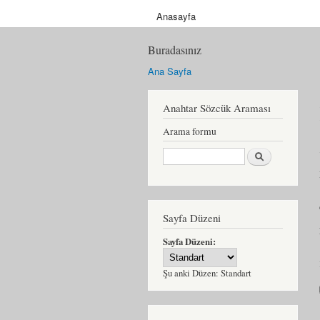
Anasayfa
Buradasınız
Ana Sayfa
Anahtar Sözcük Araması
Arama formu
Ara
Sayfa Düzeni
Sayfa Düzeni:
Şu anki Düzen:
Standart