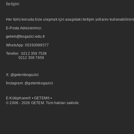
İletişim
Her türlü konuda bize ulaşmak için asagıdaki iletişim yollarını kullanabilirsini
E-Posta Adreslerimiz:
getem@bogazici.edu.tr
WhatsApp:
05393089577
Telefon: 0212 359 7538
0212 359 7659
X: @getembogazici
İnstagram: @getembogazici
E-Kütüphane® • GETEM® •
© 2006 - 2026 GETEM. Tüm hakları saklıdır.