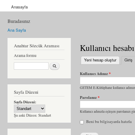
Anasayfa
Buradasınız
Ana Sayfa
Kullanıcı hesabı
Anahtar Sözcük Araması
Arama formu
Yeni hesap oluştur
Giriş
(
Ara
Kullanıcı Adınız
*
GETEM E-Kütüphane kullanıcı adınızı 
Sayfa Düzeni
Parolanız
*
Sayfa Düzeni:
Kullanıcı adınızla eşleşen parolanızı gir
Şu anki Düzen:
Standart
Beni bu bilgisayarda hatırla