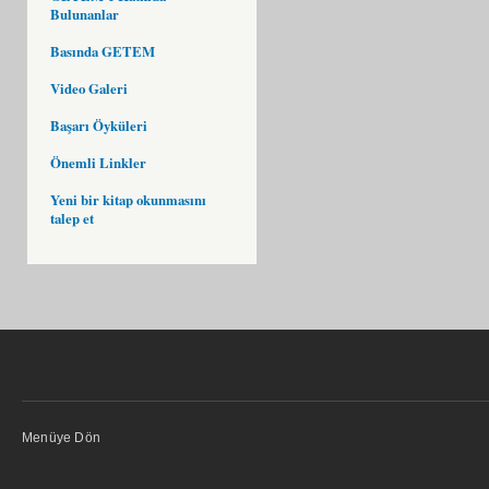
Bulunanlar
Basında GETEM
Video Galeri
Başarı Öyküleri
Önemli Linkler
Yeni bir kitap okunmasını
talep et
Menüye Dön