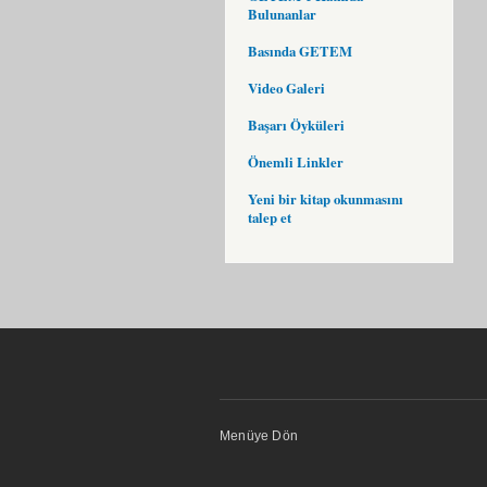
Bulunanlar
Basında GETEM
Video Galeri
Başarı Öyküleri
Önemli Linkler
Yeni bir kitap okunmasını
talep et
Menüye Dön