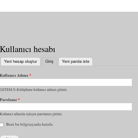
Kullanıcı hesabı
Yeni hesap oluştur
Giriş
(etkin sekme)
Yeni parola iste
Kullanıcı Adınız
*
GETEM E-Kütüphane kullanıcı adınızı giriniz.
Parolanız
*
Kullanıcı adınızla eşleşen parolanızı giriniz.
Beni bu bilgisayarda hatırla