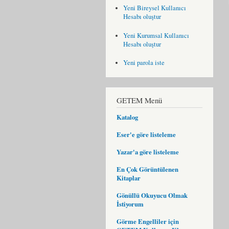
Yeni Bireysel Kullanıcı
Hesabı oluştur
Yeni Kurumsal Kullanıcı
Hesabı oluştur
Yeni parola iste
GETEM Menü
Katalog
Eser'e göre listeleme
Yazar'a göre listeleme
En Çok Görüntülenen
Kitaplar
Gönüllü Okuyucu Olmak
İstiyorum
Görme Engelliler için