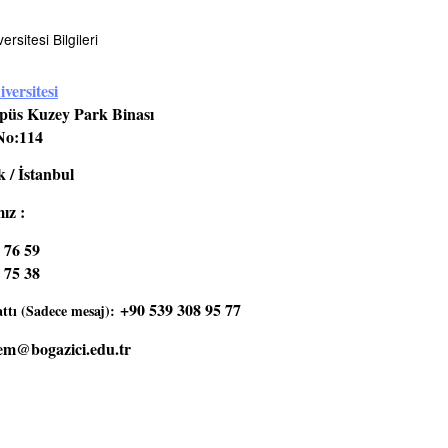
rsitesi Bilgileri
versitesi
üs Kuzey Park Binası
No:114
 / İstanbul
ız :
 76 59
 75 38
+90 539 308 95 77
tı (Sadece mesaj):
em@bogazici.edu.tr