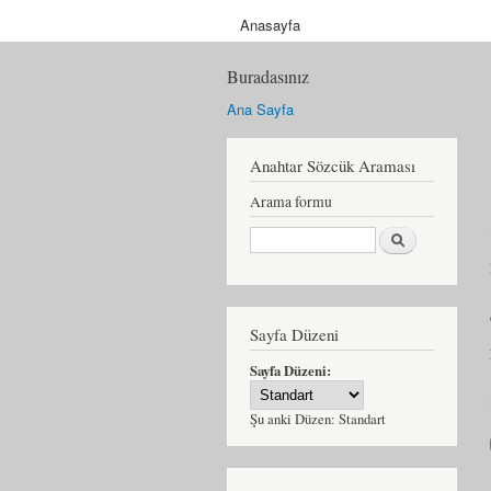
Anasayfa
Buradasınız
Ana Sayfa
Anahtar Sözcük Araması
Arama formu
Ara
Sayfa Düzeni
Sayfa Düzeni:
Şu anki Düzen:
Standart