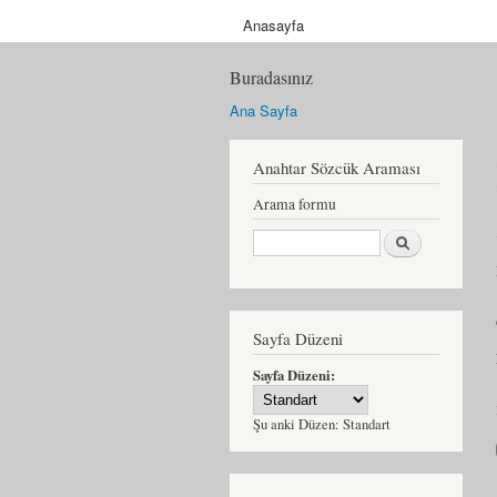
Anasayfa
Buradasınız
Ana Sayfa
Anahtar Sözcük Araması
Arama formu
Ara
Sayfa Düzeni
Sayfa Düzeni:
Şu anki Düzen:
Standart