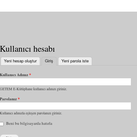
Kullanıcı hesabı
Yeni hesap oluştur
Giriş
(etkin sekme)
Yeni parola iste
Kullanıcı Adınız
*
GETEM E-Kütüphane kullanıcı adınızı giriniz.
Parolanız
*
Kullanıcı adınızla eşleşen parolanızı giriniz.
Beni bu bilgisayarda hatırla