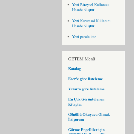
Yeni Bireysel Kullanıcı
Hesabı oluştur
Yeni Kurumsal Kullanıcı
Hesabı oluştur
Yeni parola iste
GETEM Menü
Katalog
Eser'e göre listeleme
Yazar'a göre listeleme
En Çok Görüntülenen
Kitaplar
Gönüllü Okuyucu Olmak
İstiyorum
Görme Engelliler için