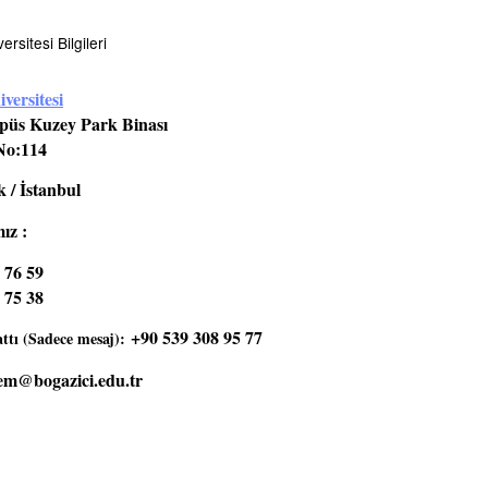
rsitesi Bilgileri
versitesi
üs Kuzey Park Binası
No:114
 / İstanbul
ız :
 76 59
 75 38
+90 539 308 95 77
tı (Sadece mesaj):
em@bogazici.edu.tr