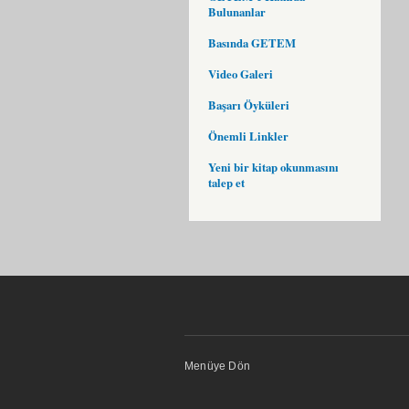
Bulunanlar
Basında GETEM
Video Galeri
Başarı Öyküleri
Önemli Linkler
Yeni bir kitap okunmasını
talep et
Menüye Dön