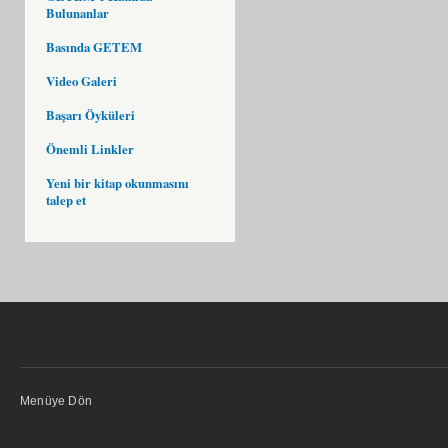
Bulunanlar
Basında GETEM
Video Galeri
Başarı Öyküleri
Önemli Linkler
Yeni bir kitap okunmasını
talep et
Menüye Dön