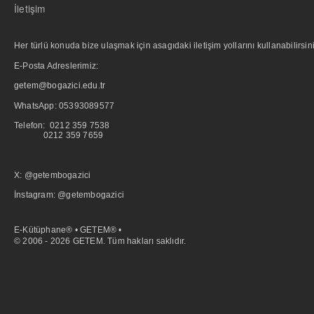
İletişim
Her türlü konuda bize ulaşmak için asagıdaki iletişim yollarını kullanabilirsini
E-Posta Adreslerimiz:
getem@bogazici.edu.tr
WhatsApp:
05393089577
Telefon: 0212 359 7538
0212 359 7659
X: @getembogazici
İnstagram: @getembogazici
E-Kütüphane® • GETEM® •
© 2006 - 2026 GETEM. Tüm hakları saklıdır.