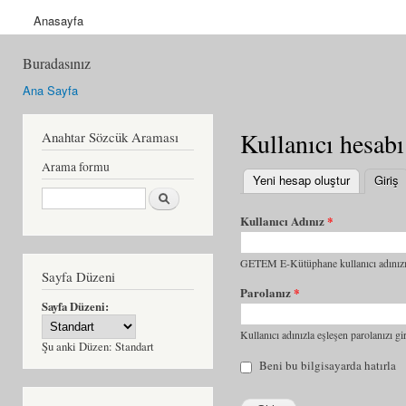
Anasayfa
Buradasınız
Ana Sayfa
Kullanıcı hesabı
Anahtar Sözcük Araması
Arama formu
Yeni hesap oluştur
Giriş
(
Ara
Kullanıcı Adınız
*
GETEM E-Kütüphane kullanıcı adınızı 
Sayfa Düzeni
Parolanız
*
Sayfa Düzeni:
Kullanıcı adınızla eşleşen parolanızı gir
Şu anki Düzen:
Standart
Beni bu bilgisayarda hatırla