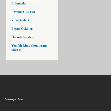
Bulunanlar
Basında GETEM
Video Galeri
Başarı Öyküleri
Önemli Linkler
Yeni bir kitap okunmasını
talep et
Menüye Dön