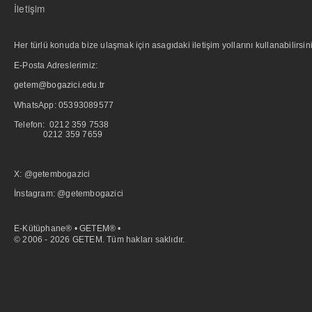
İletişim
Her türlü konuda bize ulaşmak için asagıdaki iletişim yollarını kullanabilirsini
E-Posta Adreslerimiz:
getem@bogazici.edu.tr
WhatsApp:
05393089577
Telefon: 0212 359 7538
0212 359 7659
X: @getembogazici
İnstagram: @getembogazici
E-Kütüphane® • GETEM® •
© 2006 - 2026 GETEM. Tüm hakları saklıdır.