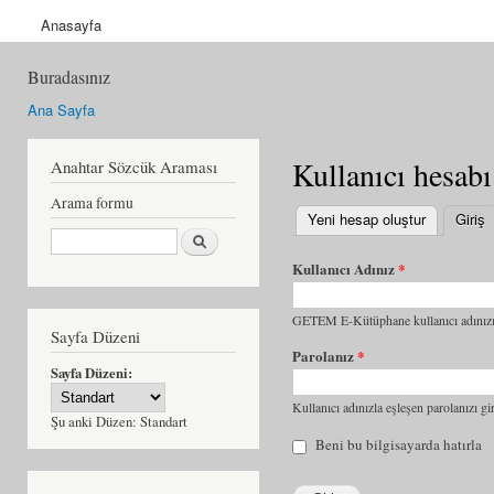
Anasayfa
Buradasınız
Ana Sayfa
Kullanıcı hesabı
Anahtar Sözcük Araması
Arama formu
Yeni hesap oluştur
Giriş
(
Ara
Kullanıcı Adınız
*
GETEM E-Kütüphane kullanıcı adınızı 
Sayfa Düzeni
Parolanız
*
Sayfa Düzeni:
Kullanıcı adınızla eşleşen parolanızı gir
Şu anki Düzen:
Standart
Beni bu bilgisayarda hatırla