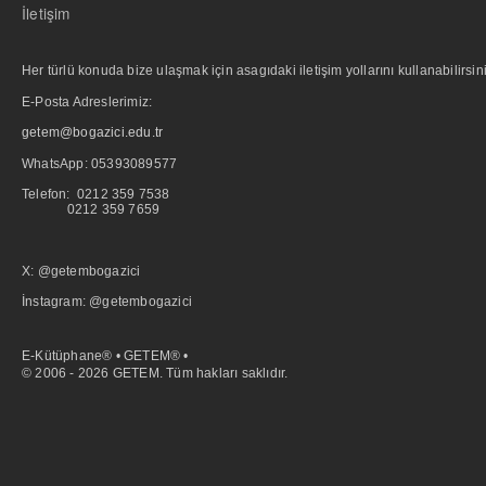
İletişim
Her türlü konuda bize ulaşmak için asagıdaki iletişim yollarını kullanabilirsini
E-Posta Adreslerimiz:
getem@bogazici.edu.tr
WhatsApp:
05393089577
Telefon: 0212 359 7538
0212 359 7659
X: @getembogazici
İnstagram: @getembogazici
E-Kütüphane® • GETEM® •
© 2006 - 2026 GETEM. Tüm hakları saklıdır.