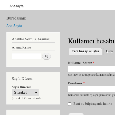
Anasayfa
Buradasınız
Ana Sayfa
Kullanıcı hesabı
Anahtar Sözcük Araması
Arama formu
Yeni hesap oluştur
Giriş
(
Ara
Kullanıcı Adınız
*
GETEM E-Kütüphane kullanıcı adınızı 
Sayfa Düzeni
Parolanız
*
Sayfa Düzeni:
Kullanıcı adınızla eşleşen parolanızı gir
Şu anki Düzen:
Standart
Beni bu bilgisayarda hatırla