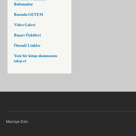
Bulunanlar
Basında GETEM
Video Galeri
Başarı Öyküleri
Önemli Linkler
Yeni bir kitap okunmasını
talep et
Menüye Dön