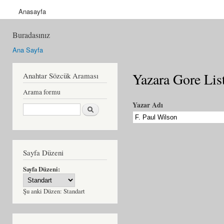
Anasayfa
Buradasınız
Ana Sayfa
Yazara Gore Lis
Anahtar Sözcük Araması
Arama formu
Yazar Adı
Ara
Sayfa Düzeni
Sayfa Düzeni:
Şu anki Düzen:
Standart