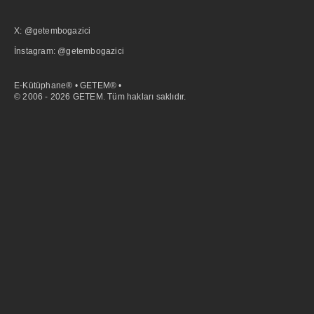
X: @getembogazici
İnstagram: @getembogazici
E-Kütüphane® • GETEM® •
© 2006 - 2026 GETEM. Tüm hakları saklıdır.