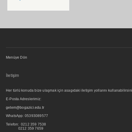
Menüye Dön
İletişim
Her türlü konuda bize ulaşmak için asagıdaki iletişim yollarını kullanabilirsini
E-Posta Adreslerimiz:
getem@bogazici.edu.tr
WhatsApp:
05393089577
Telefon: 0212 359 7538
0212 359 7659