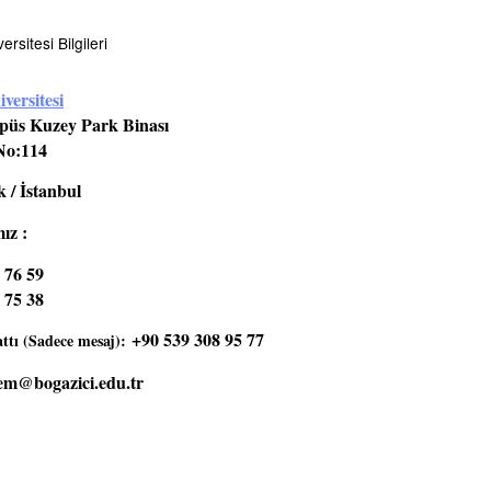
rsitesi Bilgileri
versitesi
üs Kuzey Park Binası
No:114
 / İstanbul
ız :
 76 59
 75 38
+90 539 308 95 77
tı (Sadece mesaj):
em@bogazici.edu.tr