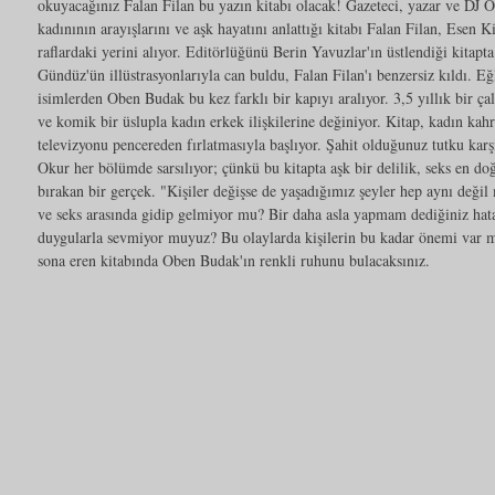
okuyacağınız Falan Filan bu yazın kitabı olacak! Gazeteci, yazar ve DJ 
kadınının arayışlarını ve aşk hayatını anlattığı kitabı Falan Filan, Esen
raflardaki yerini alıyor. Editörlüğünü Berin Yavuzlar'ın üstlendiği kitapt
Gündüz'ün illüstrasyonlarıyla can buldu, Falan Filan'ı benzersiz kıldı. Eğ
isimlerden Oben Budak bu kez farklı bir kapıyı aralıyor. 3,5 yıllık bir ç
ve komik bir üslupla kadın erkek ilişkilerine değiniyor. Kitap, kadın kah
televizyonu pencereden fırlatmasıyla başlıyor. Şahit olduğunuz tutku karş
Okur her bölümde sarsılıyor; çünkü bu kitapta aşk bir delilik, seks en doğ
bırakan bir gerçek. "Kişiler değişse de yaşadığımız şeyler hep aynı değil 
ve seks arasında gidip gelmiyor mu? Bir daha asla yapmam dediğiniz hata
duygularla sevmiyor muyuz? Bu olaylarda kişilerin bu kadar önemi var mı
sona eren kitabında Oben Budak'ın renkli ruhunu bulacaksınız.