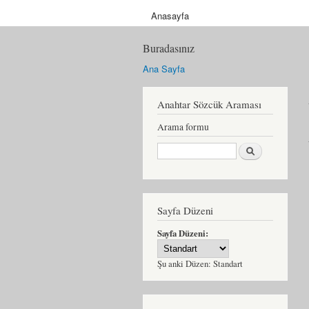
Anasayfa
Buradasınız
Ana Sayfa
Anahtar Sözcük Araması
Arama formu
Ara
Sayfa Düzeni
Sayfa Düzeni:
Şu anki Düzen:
Standart