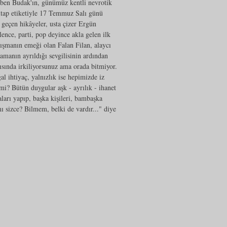
Oben Budak'ın, günümüz kentli nevrotik
 Kitap etiketiyle 17 Temmuz Salı günü
a geçen hikâyeler, usta çizer Ergün
lence, parti, pop deyince akla gelen ilk
alışmanın emeği olan Falan Filan, alaycı
ramanın ayrıldığı sevgilisinin ardından
ısında irkiliyorsunuz ama orada bitmiyor.
al ihtiyaç, yalnızlık ise hepimizde iz
mi? Bütün duygular aşk - ayrılık - ihanet
ları yapıp, başka kişileri, bambaşka
 sizce? Bilmem, belki de vardır..." diye