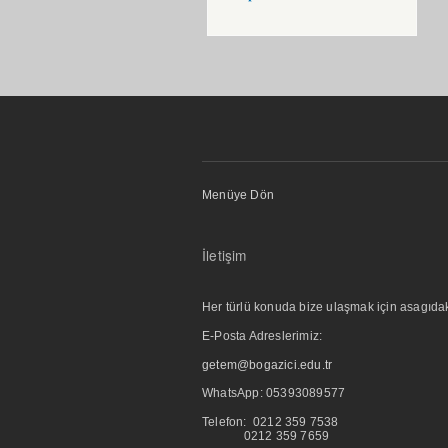
Menüye Dön
İletişim
Her türlü konuda bize ulaşmak için asagıdaki i
E-Posta Adreslerimiz:
getem@bogazici.edu.tr
WhatsApp:
05393089577
Telefon: 0212 359 7538
0212 359 7659