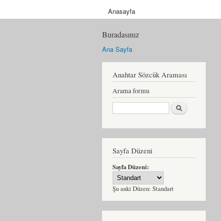
Anasayfa
Buradasınız
Ana Sayfa
Anahtar Sözcük Araması
Arama formu
Ara
Sayfa Düzeni
Sayfa Düzeni:
Şu anki Düzen:
Standart