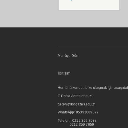
Menüye Dön
İletişim
Her türlü konuda bize ulaşmak için asagıdaki i
E-Posta Adreslerimiz:
getem@bogazici.edu.tr
WhatsApp:
05393089577
Telefon: 0212 359 7538
0212 359 7659