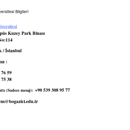
rsitesi Bilgileri
versitesi
üs Kuzey Park Binası
No:114
 / İstanbul
ız :
 76 59
 75 38
+90 539 308 95 77
tı (Sadece mesaj):
em@bogazici.edu.tr