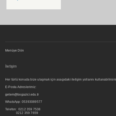
Menüye Dön
İletişim
Her türlü konuda bize ulaşmak için asagıdaki iletişim yollarını kullanabilirsini
E-Posta Adreslerimiz:
getem@bogazici.edu.tr
WhatsApp:
05393089577
Telefon: 0212 359 7538
0212 359 7659