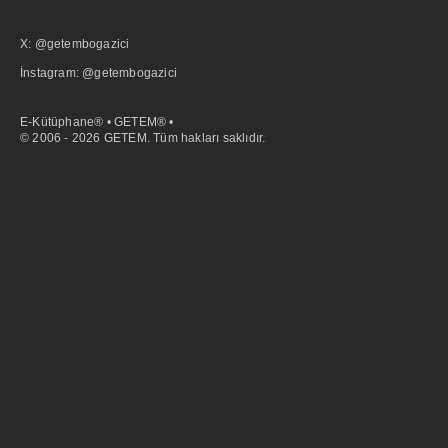
X: @getembogazici
İnstagram: @getembogazici
E-Kütüphane® • GETEM® •
© 2006 - 2026 GETEM. Tüm hakları saklıdır.