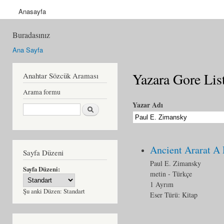
Anasayfa
Buradasınız
Ana Sayfa
Yazara Gore Lis
Anahtar Sözcük Araması
Arama formu
Yazar Adı
Ara
Ancient Ararat A
Sayfa Düzeni
Paul E. Zimansky
Sayfa Düzeni:
metin
- Türkçe
1 Ayrım
Şu anki Düzen:
Standart
Eser Türü:
Kitap