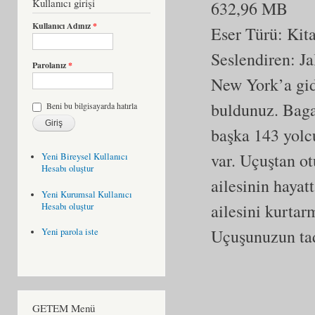
Kullanıcı girişi
632,96 MB
Kullanıcı Adınız
*
Eser Türü:
Kit
Seslendiren: Ja
Parolanız
*
New York’a gid
buldunuz. Bagaj
Beni bu bilgisayarda hatırla
başka 143 yolc
var. Uçuştan ot
Yeni Bireysel Kullanıcı
Hesabı oluştur
ailesinin hayat
Yeni Kurumsal Kullanıcı
ailesini kurtar
Hesabı oluştur
Uçuşunuzun tad
Yeni parola iste
GETEM Menü