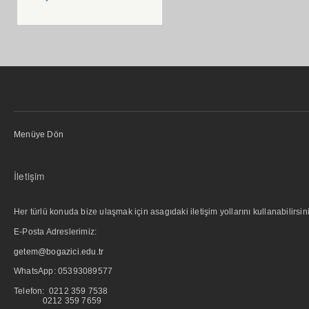
Menüye Dön
İletişim
Her türlü konuda bize ulaşmak için asagıdaki iletişim yollarını kullanabilirsini
E-Posta Adreslerimiz:
getem@bogazici.edu.tr
WhatsApp:
05393089577
Telefon: 0212 359 7538
0212 359 7659