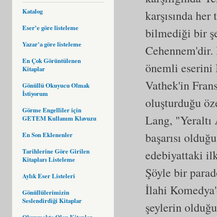
Katalog
karşısında her 
Eser'e göre listeleme
bilmediği bir ş
Yazar'a göre listeleme
Cehennem'dir. 
En Çok Görüntülenen
önemli eserini
Kitaplar
Vathek'in Frans
Gönüllü Okuyucu Olmak
İstiyorum
oluşturduğu öze
Görme Engelliler için
Lang, "Yeraltı
GETEM Kullanım Klavuzu
başarısı olduğu
En Son Eklenenler
Tarihlerine Göre Girilen
edebiyattaki i
Kitapları Listeleme
Şöyle bir para
Aylık Eser Listeleri
İlahi Komedya'd
Gönüllülerimizin
Seslendirdiği Kitaplar
şeylerin olduğu
Okunmakta Olan Kitaplar