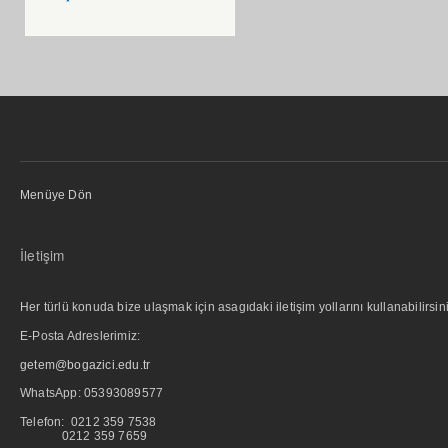
Menüye Dön
İletişim
Her türlü konuda bize ulaşmak için asagıdaki iletişim yollarını kullanabilirsini
E-Posta Adreslerimiz:
getem@bogazici.edu.tr
WhatsApp:
05393089577
Telefon: 0212 359 7538
0212 359 7659