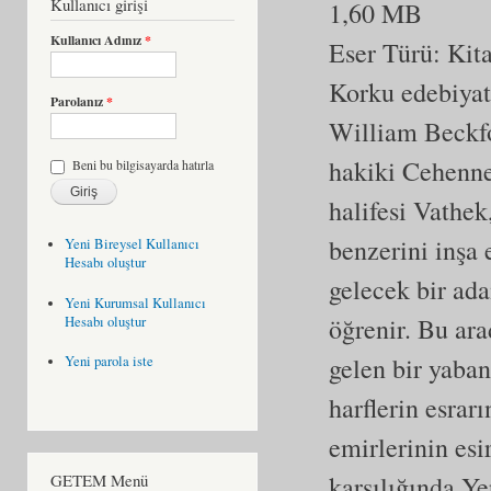
Kullanıcı girişi
1,60 MB
Kullanıcı Adınız
*
Eser Türü:
Kit
Korku edebiyatı
Parolanız
*
William Beckfo
hakiki Cehenne
Beni bu bilgisayarda hatırla
halifesi Vathek
benzerini inşa 
Yeni Bireysel Kullanıcı
Hesabı oluştur
gelecek bir ada
Yeni Kurumsal Kullanıcı
öğrenir. Bu ara
Hesabı oluştur
gelen bir yaban
Yeni parola iste
harflerin esrar
emirlerinin esi
karşılığında Ye
GETEM Menü