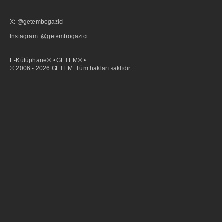
X: @getembogazici
İnstagram: @getembogazici
E-Kütüphane® • GETEM® •
© 2006 - 2026 GETEM. Tüm hakları saklıdır.