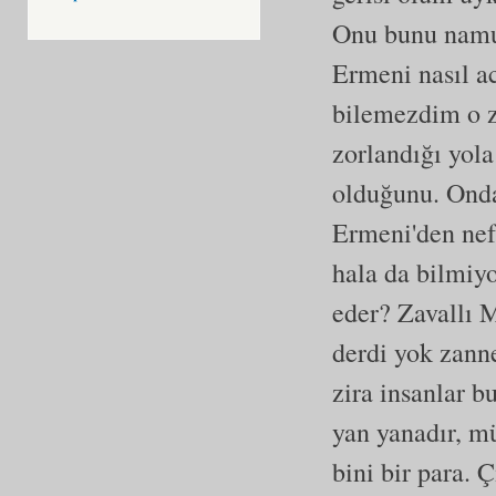
Onu bunu namus
Ermeni nasıl a
bilemezdim o 
zorlandığı yola
olduğunu. Onda
Ermeni'den nef
hala da bilmiy
eder? Zavallı 
derdi yok zanne
zira insanlar bu
yan yanadır, mü
bini bir para. 