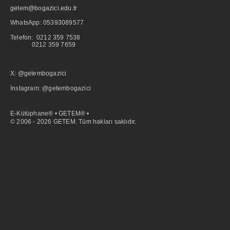
getem@bogazici.edu.tr
WhatsApp:
05393089577
Telefon: 0212 359 7538
0212 359 7659
X: @getembogazici
İnstagram: @getembogazici
E-Kütüphane® • GETEM® •
© 2006 - 2026 GETEM. Tüm hakları saklıdır.