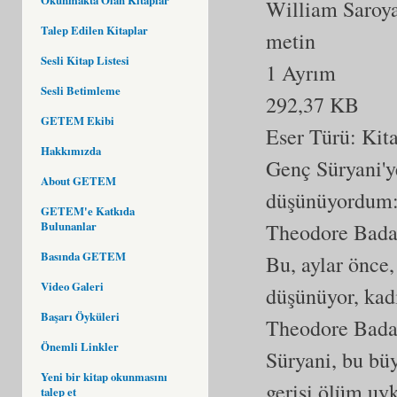
William Saroy
Talep Edilen Kitaplar
metin
Sesli Kitap Listesi
1 Ayrım
Sesli Betimleme
292,37 KB
GETEM Ekibi
Eser Türü:
Kit
Hakkımızda
Genç Süryani'y
About GETEM
düşünüyordum: 
GETEM'e Katkıda
Theodore Badal
Bulunanlar
Basında GETEM
Bu, aylar önce,
Video Galeri
düşünüyor, kad
Başarı Öyküleri
Theodore Badal
Önemli Linkler
Süryani, bu büy
Yeni bir kitap okunmasını
gerisi ölüm uy
talep et