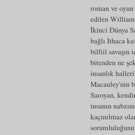
roman ve oyun t
edilen William 
İkinci Dünya Sa
bağlı Ithaca ka
bilfiil savaşı
bitenden ne şeki
insanlık halle
Macauley'nin b
Saroyan, kendin
insanın nabzını
kaçınılmaz olar
sorumluluğunu 