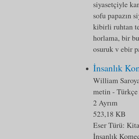
siyasetçiyle kar
sofu papazın si
kibirli ruhtan te
horlama, bir bu
osuruk v ebir 
İnsanlık Ko
William Saroy
metin
- Türkçe
2 Ayrım
523,18 KB
Eser Türü:
Kit
İnsanlık Komed