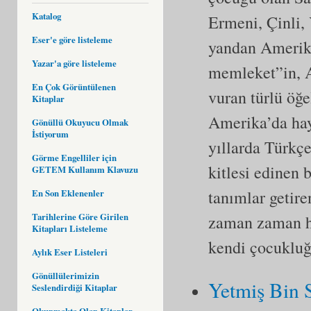
Katalog
Ermeni, Çinli,
Eser'e göre listeleme
yandan Amerikan
Yazar'a göre listeleme
memleket”in, A
En Çok Görüntülenen
vuran türlü öğe
Kitaplar
Amerika’da haya
Gönüllü Okuyucu Olmak
İstiyorum
yıllarda Türkçe
Görme Engelliler için
kitlesi edinen 
GETEM Kullanım Klavuzu
tanımlar getire
En Son Eklenenler
Tarihlerine Göre Girilen
zaman zaman hü
Kitapları Listeleme
kendi çocukluğ
Aylık Eser Listeleri
Gönüllülerimizin
Yetmiş Bin 
Seslendirdiği Kitaplar
Okunmakta Olan Kitaplar