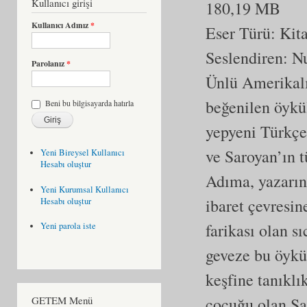
Kullanıcı girişi
180,19 MB
Kullanıcı Adınız
*
Eser Türü:
Kit
Seslendiren: N
Parolanız
*
Ünlü Amerikalı
beğenilen öykü
Beni bu bilgisayarda hatırla
yepyeni Türkçe 
ve Saroyan’ın 
Yeni Bireysel Kullanıcı
Hesabı oluştur
Adıma, yazarın 
Yeni Kurumsal Kullanıcı
ibaret çevresin
Hesabı oluştur
farikası olan 
Yeni parola iste
geveze bu öykü
keşfine tanıklı
çocuğu olan Sar
GETEM Menü