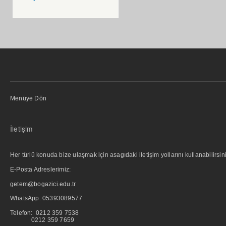
Menüye Dön
İletişim
Her türlü konuda bize ulaşmak için asagıdaki iletişim yollarını kullanabilirsini
E-Posta Adreslerimiz:
getem@bogazici.edu.tr
WhatsApp:
05393089577
Telefon: 0212 359 7538
0212 359 7659