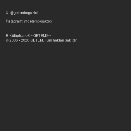
X: @getembogazici
İnstagram: @getembogazici
E-Kütüphane® • GETEM® •
© 2006 - 2026 GETEM. Tüm hakları saklıdır.