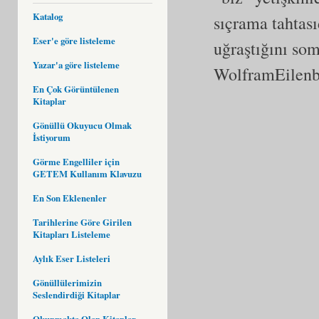
Katalog
sıçrama tahtası
Eser'e göre listeleme
uğraştığını som
Yazar'a göre listeleme
WolframEilenb
En Çok Görüntülenen
Kitaplar
Gönüllü Okuyucu Olmak
İstiyorum
Görme Engelliler için
GETEM Kullanım Klavuzu
En Son Eklenenler
Tarihlerine Göre Girilen
Kitapları Listeleme
Aylık Eser Listeleri
Gönüllülerimizin
Seslendirdiği Kitaplar
Okunmakta Olan Kitaplar