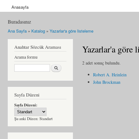
Anasayfa
Buradasınız
Ana Sayfa
»
Katalog
»
Yazarlar'a göre listeleme
Yazarlar'a göre 
Anahtar Sözcük Araması
Arama formu
2 adet sonuç bulundu.
Ara
Robert A. Heinlein
John Brockman
Sayfa Düzeni
Sayfa Düzeni:
Şu anki Düzen:
Standart