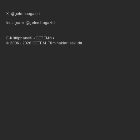
X: @getembogazici
İnstagram: @getembogazici
E-Kütüphane® • GETEM® •
© 2006 - 2026 GETEM. Tüm hakları saklıdır.