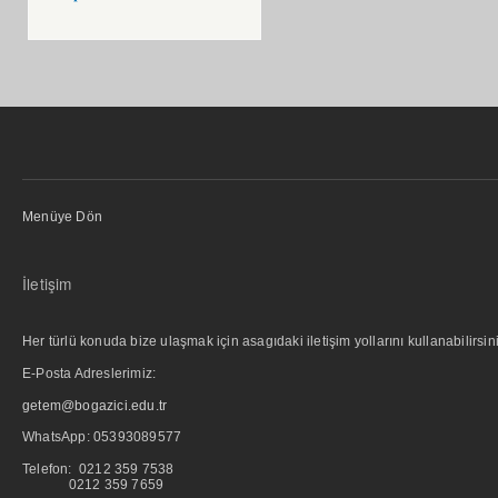
Menüye Dön
İletişim
Her türlü konuda bize ulaşmak için asagıdaki iletişim yollarını kullanabilirsini
E-Posta Adreslerimiz:
getem@bogazici.edu.tr
WhatsApp:
05393089577
Telefon: 0212 359 7538
0212 359 7659