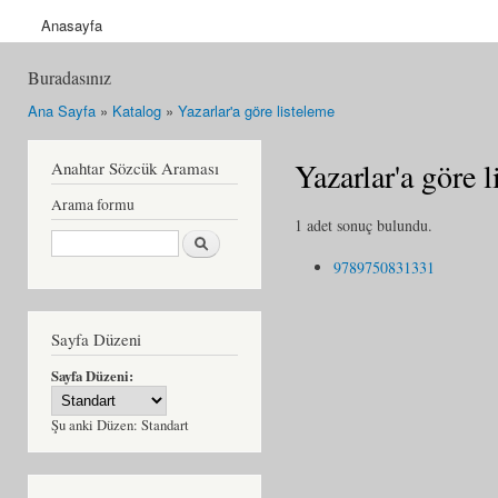
Anasayfa
Buradasınız
Ana Sayfa
»
Katalog
»
Yazarlar'a göre listeleme
Yazarlar'a göre 
Anahtar Sözcük Araması
Arama formu
1 adet sonuç bulundu.
Ara
9789750831331
Sayfa Düzeni
Sayfa Düzeni:
Şu anki Düzen:
Standart