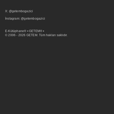
X: @getembogazici
İnstagram: @getembogazici
E-Kütüphane® • GETEM® •
© 2006 - 2026 GETEM. Tüm hakları saklıdır.