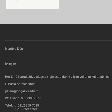
Menüye Dön
İletişim
Her türlü konuda bize ulaşmak için asagıdaki iletişim yollarını kullanabilirsini
E-Posta Adreslerimiz:
getem@bogazici.edu.tr
WhatsApp:
05393089577
Telefon: 0212 359 7538
0212 359 7659