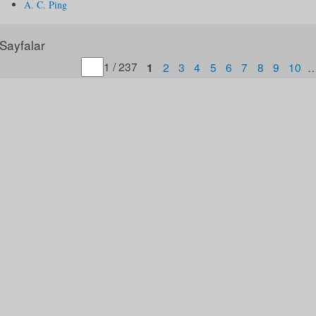
A. C. Ping
Sayfalar
Gitmek istediğiniz sayfa numarasını belirtin
1 / 237
1
2
3
4
5
6
7
8
9
10