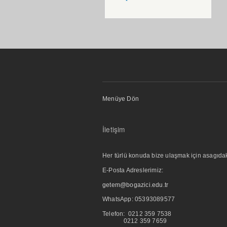
Menüye Dön
İletişim
Her türlü konuda bize ulaşmak için asagıdaki i
E-Posta Adreslerimiz:
getem@bogazici.edu.tr
WhatsApp:
05393089577
Telefon: 0212 359 7538
0212 359 7659