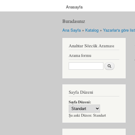
Anasayfa
Buradasınız
Ana Sayfa
»
Katalog
»
Yazarlar'a göre li
Anahtar Sözcük Araması
Arama formu
Ara
Sayfa Düzeni
Sayfa Düzeni:
Şu anki Düzen:
Standart