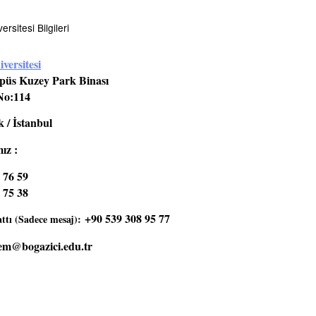
rsitesi Bilgileri
versitesi
üs Kuzey Park Binası
No:114
 / İstanbul
ız :
 76 59
 75 38
+90 539 308 95 77
tı (Sadece mesaj):
em@bogazici.edu.tr