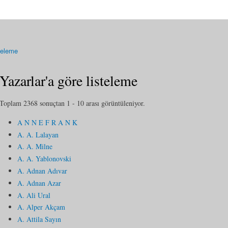
steleme
Yazarlar'a göre listeleme
Toplam 2368 sonuçtan 1 - 10 arası görüntüleniyor.
A N N E F R A N K
A. A. Lalayan
A. A. Milne
A. A. Yablonovski
A. Adnan Adıvar
A. Adnan Azar
A. Ali Ural
A. Alper Akçam
A. Attila Sayın