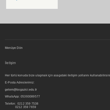
Menüye Dön
İletişim
Her türlü konuda bize ulaşmak için asagıdaki iletişim yollarını kullanabilirsini
E-Posta Adreslerimiz:
getem@bogazici.edu.tr
WhatsApp:
05393089577
Telefon: 0212 359 7538
0212 359 7659