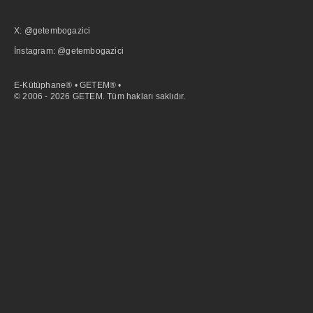
X: @getembogazici
İnstagram: @getembogazici
E-Kütüphane® • GETEM® •
© 2006 - 2026 GETEM. Tüm hakları saklıdır.