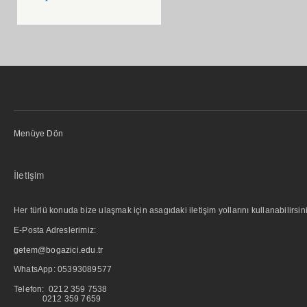
Menüye Dön
İletişim
Her türlü konuda bize ulaşmak için asagıdaki iletişim yollarını kullanabilirsini
E-Posta Adreslerimiz:
getem@bogazici.edu.tr
WhatsApp:
05393089577
Telefon: 0212 359 7538
0212 359 7659