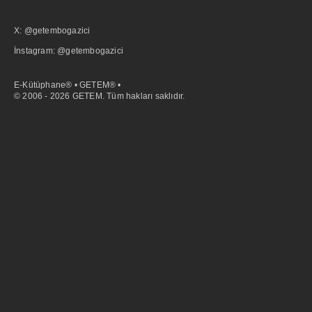
X: @getembogazici
İnstagram: @getembogazici
E-Kütüphane® • GETEM® •
© 2006 - 2026 GETEM. Tüm hakları saklıdır.