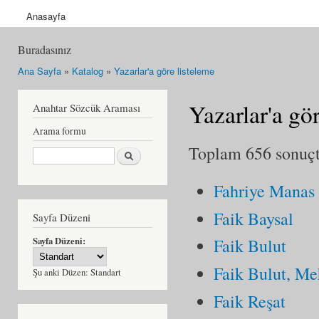
Anasayfa
Buradasınız
Ana Sayfa
»
Katalog
»
Yazarlar'a göre listeleme
Yazarlar'a gö
Anahtar Sözcük Araması
Arama formu
Toplam 656 sonuçta
Ara
Fahriye Manas
Faik Baysal
Sayfa Düzeni
Sayfa Düzeni:
Faik Bulut
Faik Bulut, M
Şu anki Düzen:
Standart
Faik Reşat