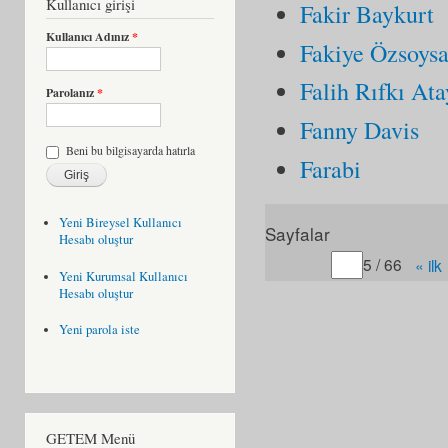
Kullanıcı girişi
Fakir Baykurt
Kullanıcı Adınız
*
Fakiye Özsoysa
Falih Rıfkı Ata
Parolanız
*
Fanny Davis
Beni bu bilgisayarda hatırla
Farabi
Yeni Bireysel Kullanıcı
Sayfalar
Hesabı oluştur
Gitmek istediğiniz sayfa
5 / 66
« ilk
Yeni Kurumsal Kullanıcı
Hesabı oluştur
Yeni parola iste
GETEM Menü