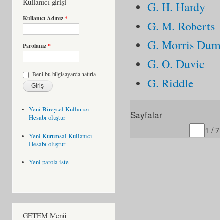
Kullanıcı girişi
G. H. Hardy
Kullanıcı Adınız
*
G. M. Roberts
G. Morris Dum
Parolanız
*
G. O. Duvic
Beni bu bilgisayarda hatırla
G. Riddle
Yeni Bireysel Kullanıcı
Sayfalar
Hesabı oluştur
Gitmek istediğiniz sayfa
1 / 
Yeni Kurumsal Kullanıcı
Hesabı oluştur
Yeni parola iste
GETEM Menü