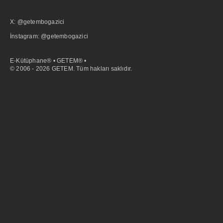
X: @getembogazici
İnstagram: @getembogazici
E-Kütüphane® • GETEM® •
© 2006 - 2026 GETEM. Tüm hakları saklıdır.