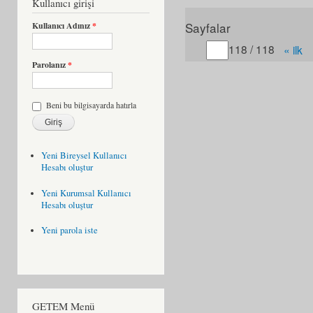
Kullanıcı girişi
Sayfalar
Kullanıcı Adınız
*
Gitmek istediğiniz sayfa
118 / 118
« ilk
Parolanız
*
Beni bu bilgisayarda hatırla
Yeni Bireysel Kullanıcı
Hesabı oluştur
Yeni Kurumsal Kullanıcı
Hesabı oluştur
Yeni parola iste
GETEM Menü