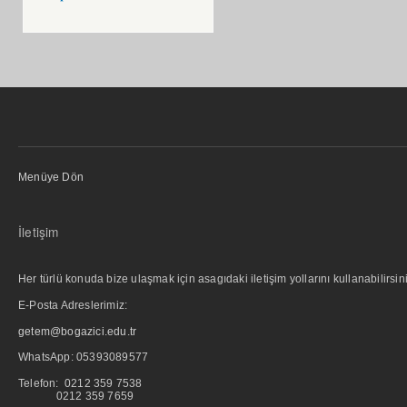
Menüye Dön
İletişim
Her türlü konuda bize ulaşmak için asagıdaki iletişim yollarını kullanabilirsini
E-Posta Adreslerimiz:
getem@bogazici.edu.tr
WhatsApp:
05393089577
Telefon: 0212 359 7538
0212 359 7659