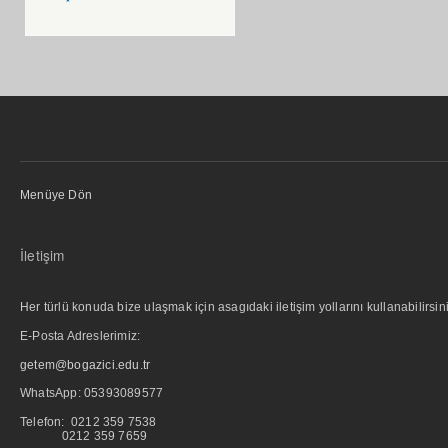
Menüye Dön
İletişim
Her türlü konuda bize ulaşmak için asagıdaki iletişim yollarını kullanabilirsini
E-Posta Adreslerimiz:
getem@bogazici.edu.tr
WhatsApp:
05393089577
Telefon: 0212 359 7538
0212 359 7659