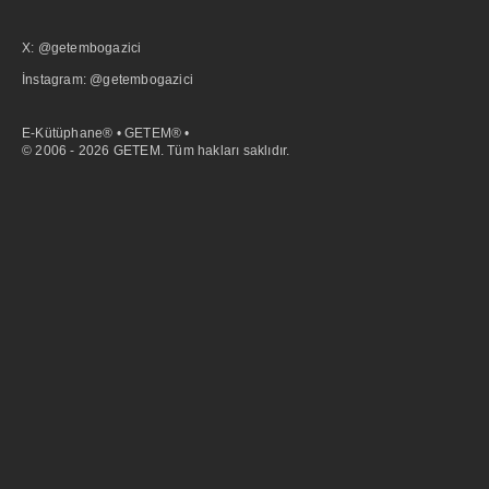
X: @getembogazici
İnstagram: @getembogazici
E-Kütüphane® • GETEM® •
© 2006 - 2026 GETEM. Tüm hakları saklıdır.