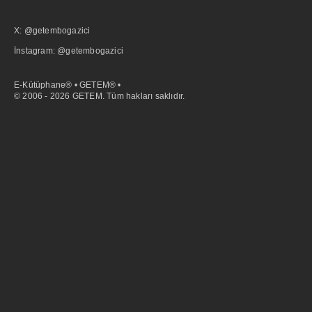
X: @getembogazici
İnstagram: @getembogazici
E-Kütüphane® • GETEM® •
© 2006 - 2026 GETEM. Tüm hakları saklıdır.