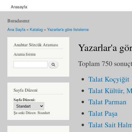
Anasayfa
Buradasınız
Ana Sayfa
»
Katalog
»
Yazarlar'a göre listeleme
Yazarlar'a gö
Anahtar Sözcük Araması
Arama formu
Toplam 750 sonuçta
Ara
Talat Koçyiğit
Talat Kültür, 
Sayfa Düzeni
Sayfa Düzeni:
Talat Parman
Talat Paşa
Şu anki Düzen:
Standart
Talat Sait Hal