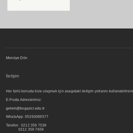
Menüye Dön
İletişim
Her türlü konuda bize ulaşmak için asagıdaki iletişim yollarını kullanabilirsini
E-Posta Adreslerimiz:
getem@bogazici.edu.tr
WhatsApp:
05393089577
Telefon: 0212 359 7538
0212 359 7659