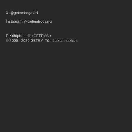
X: @getembogazici
İnstagram: @getembogazici
E-Kütüphane® • GETEM® •
© 2006 - 2026 GETEM. Tüm hakları saklıdır.