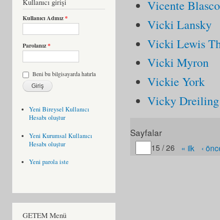
Kullanıcı girişi
Vicente Blasco
Kullanıcı Adınız
*
Vicki Lansky
Vicki Lewis T
Parolanız
*
Vicki Myron
Beni bu bilgisayarda hatırla
Vickie York
Vicky Dreiling
Yeni Bireysel Kullanıcı
Hesabı oluştur
Sayfalar
Yeni Kurumsal Kullanıcı
Hesabı oluştur
Gitmek istediğiniz sayfa
15 / 26
« ilk
‹ önc
Yeni parola iste
GETEM Menü