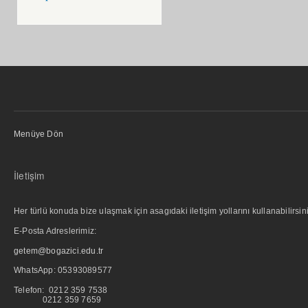
Menüye Dön
İletişim
Her türlü konuda bize ulaşmak için asagıdaki iletişim yollarını kullanabilirsini
E-Posta Adreslerimiz:
getem@bogazici.edu.tr
WhatsApp:
05393089577
Telefon: 0212 359 7538
0212 359 7659