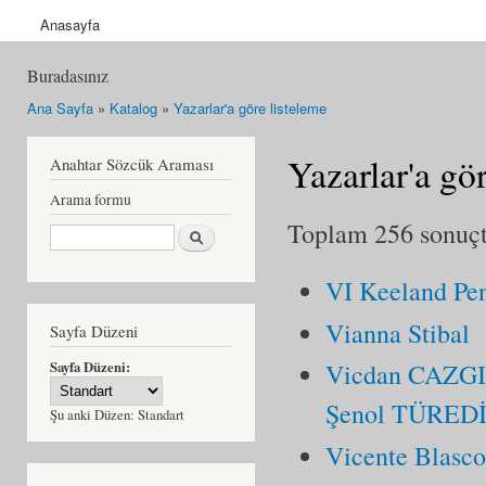
Anasayfa
Buradasınız
Ana Sayfa
»
Katalog
»
Yazarlar'a göre listeleme
Yazarlar'a gö
Anahtar Sözcük Araması
Arama formu
Toplam 256 sonuçta
Ara
VI Keeland Pe
Vianna Stibal
Sayfa Düzeni
Sayfa Düzeni:
Vicdan CAZGI
Şenol TÜRED
Şu anki Düzen:
Standart
Vicente Blasco