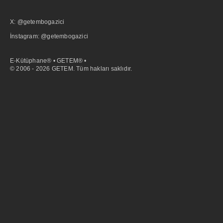
X: @getembogazici
İnstagram: @getembogazici
E-Kütüphane® • GETEM® •
© 2006 - 2026 GETEM. Tüm hakları saklıdır.