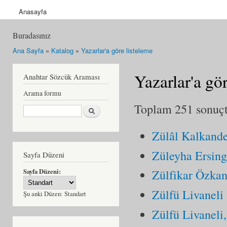
Anasayfa
Buradasınız
Ana Sayfa
»
Katalog
»
Yazarlar'a göre listeleme
Yazarlar'a gö
Anahtar Sözcük Araması
Arama formu
Toplam 251 sonuçta
Ara
Zülâl Kalkande
Züleyha Ersin
Sayfa Düzeni
Sayfa Düzeni:
Zülfikar Özka
Zülfü Livaneli
Şu anki Düzen:
Standart
Zülfü Livaneli