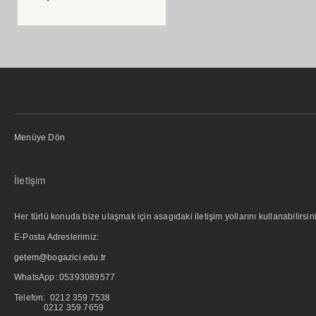
Menüye Dön
İletişim
Her türlü konuda bize ulaşmak için asagıdaki iletişim yollarını kullanabilirsini
E-Posta Adreslerimiz:
getem@bogazici.edu.tr
WhatsApp:
05393089577
Telefon: 0212 359 7538
0212 359 7659