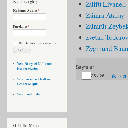
Kullanıcı girişi
Zülfü Livaneli
Kullanıcı Adınız
*
Zümra Atalay
Zümrüt Zeybe
Parolanız
*
zvetan Todoro
Beni bu bilgisayarda hatırla
Zygmund Bau
Yeni Bireysel Kullanıcı
Sayfalar
Hesabı oluştur
Gitmek istediğiniz sayfa
25 / 26
« ilk
‹ ön
Yeni Kurumsal Kullanıcı
Hesabı oluştur
Yeni parola iste
GETEM Menü