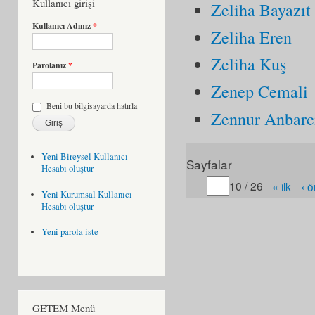
Kullanıcı girişi
Zeliha Baya
Kullanıcı Adınız
*
Zeliha Eren
Zeliha Kuş
Parolanız
*
Zenep Cemali
Beni bu bilgisayarda hatırla
Zennur Anbarc
Yeni Bireysel Kullanıcı
Sayfalar
Hesabı oluştur
Gitmek istediğiniz sayfa
10 / 26
« ilk
‹ 
Yeni Kurumsal Kullanıcı
Hesabı oluştur
Yeni parola iste
GETEM Menü