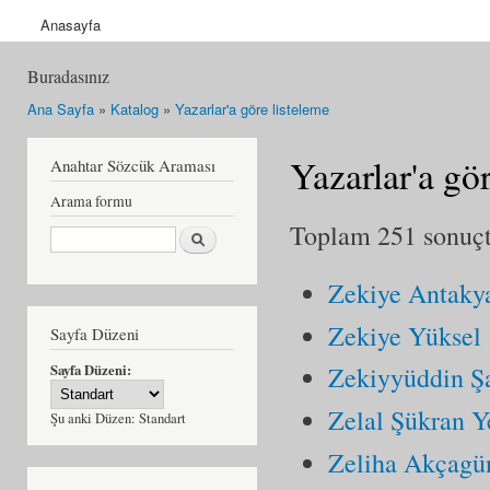
Anasayfa
Buradasınız
Ana Sayfa
»
Katalog
»
Yazarlar'a göre listeleme
Yazarlar'a gö
Anahtar Sözcük Araması
Arama formu
Toplam 251 sonuçta
Ara
Zekiye Antakya
Zekiye Yüksel
Sayfa Düzeni
Sayfa Düzeni:
Zekiyyüddin Ş
Zelal Şükran Y
Şu anki Düzen:
Standart
Zeliha Akçagü