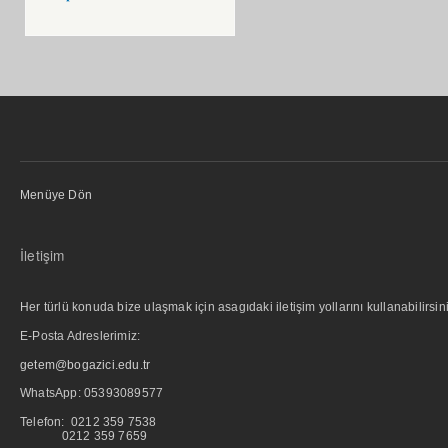
Menüye Dön
İletişim
Her türlü konuda bize ulaşmak için asagıdaki iletişim yollarını kullanabilirsini
E-Posta Adreslerimiz:
getem@bogazici.edu.tr
WhatsApp:
05393089577
Telefon: 0212 359 7538
0212 359 7659