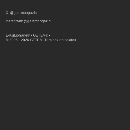
X: @getembogazici
İnstagram: @getembogazici
E-Kütüphane® • GETEM® •
© 2006 - 2026 GETEM. Tüm hakları saklıdır.