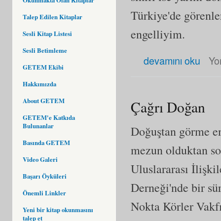
Türkiye'de görenle
Talep Edilen Kitaplar
engelliyim.
Sesli Kitap Listesi
Sesli Betimleme
Sevgi Mart hakkında
devamını oku
Yo
GETEM Ekibi
Hakkımızda
About GETEM
Çağrı Doğan
GETEM'e Katkıda
Bulunanlar
Doğuştan görme en
Basında GETEM
mezun olduktan son
Video Galeri
Uluslararası İlişk
Başarı Öyküleri
Derneği'nde bir sü
Önemli Linkler
Nokta Körler Vakf
Yeni bir kitap okunmasını
talep et