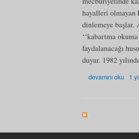
mecburiyetinde kal
hayalleri olmayan
dinlemeye başlar. 
‘‘kabartma okuma 
faydalanacağı husu
duyar. 1982 yılınd
Lokman Ayva hakkında
devamını oku
1 y