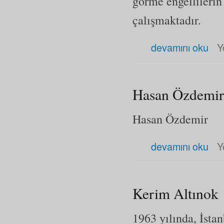
görme engellilerin 
çalışmaktadır.
Gültekin Yazgan hakkında
devamını oku
Y
Hasan Özdemir
Hasan Özdemir
Hasan Özdemir hakkında
devamını oku
Y
Kerim Altınok
1963 yılında, İsta