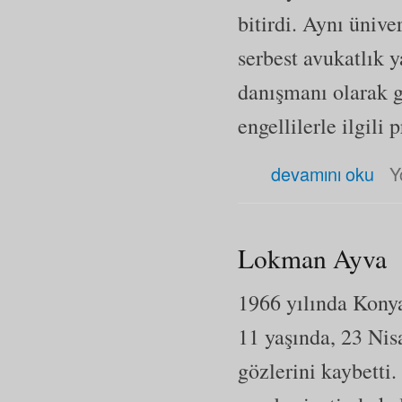
bitirdi. Aynı üniv
serbest avukatlık 
danışmanı olarak g
engellilerle ilgili
Kerim Altınok hakkında
devamını oku
Y
Lokman Ayva
1966 yılında Konya
11 yaşında, 23 Nis
gözlerini kaybetti