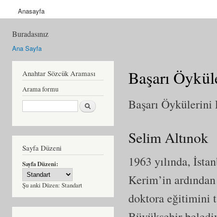
Anasayfa
Buradasınız
Ana Sayfa
Başarı Öykül
Anahtar Sözcük Araması
Arama formu
Başarı Öykülerini 
Ara
Selim Altınok
Sayfa Düzeni
1963 yılında, İsta
Sayfa Düzeni:
Kerim’in ardından i
Şu anki Düzen:
Standart
doktora eğitimini 
Büyükşehir beledi