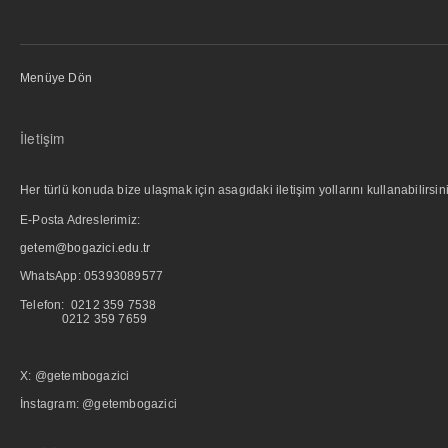
Menüye Dön
İletişim
Her türlü konuda bize ulaşmak için asagıdaki iletişim yollarını kullanabilirsini
E-Posta Adreslerimiz:
getem@bogazici.edu.tr
WhatsApp:
05393089577
Telefon: 0212 359 7538
0212 359 7659
X: @getembogazici
İnstagram: @getembogazici