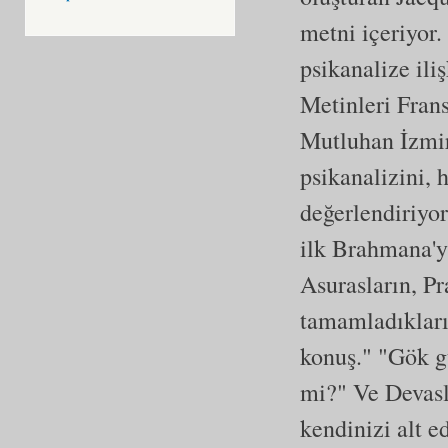
metni içeriyor.
psikanalize ili
Metinleri Frans
Mutluhan İzmir
psikanalizini, 
değerlendiriyo
ilk Brahmana'y
Asurasların, Pr
tamamladıkları
konuş." "Gök gü
mi?" Ve Devasl
kendinizi alt e