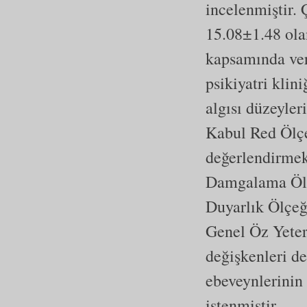
incelenmiştir.
15.08±1.48 olan
kapsamında veri
psikiyatri klin
algısı düzeyle
Kabul Red Ölçe
değerlendirmek 
Damgalama Ölçe
Duyarlık Ölçeği
Genel Öz Yeter
değişkenleri de
ebeveynlerinin
istenmiştir.