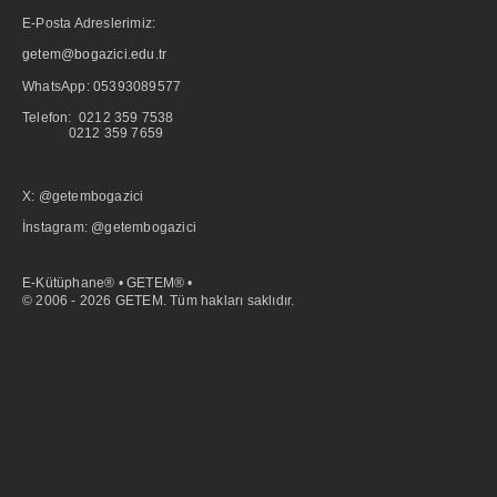
E-Posta Adreslerimiz:
getem@bogazici.edu.tr
WhatsApp:
05393089577
Telefon: 0212 359 7538
0212 359 7659
X: @getembogazici
İnstagram: @getembogazici
E-Kütüphane® • GETEM® •
© 2006 - 2026 GETEM. Tüm hakları saklıdır.