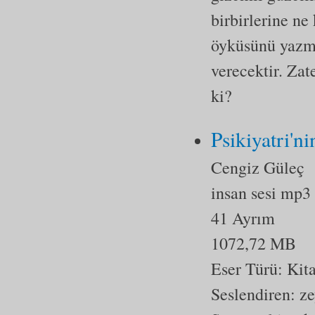
birbirlerine ne 
öyküsünü yazma
verecektir. Zat
ki?
Psikiyatri'n
Cengiz Güleç
insan sesi mp3
41 Ayrım
1072,72 MB
Eser Türü:
Kit
Seslendiren: z