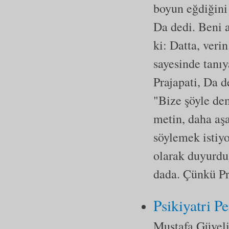
boyun eğdiğini 
Da dedi. Beni 
ki: Datta, veri
sayesinde tanıy
Prajapati, Da d
"Bize şöyle de
metin, daha aşa
söylemek istiyo
olarak duyurdu
dada. Çünkü Pra
Psikiyatri P
Mustafa Güvel