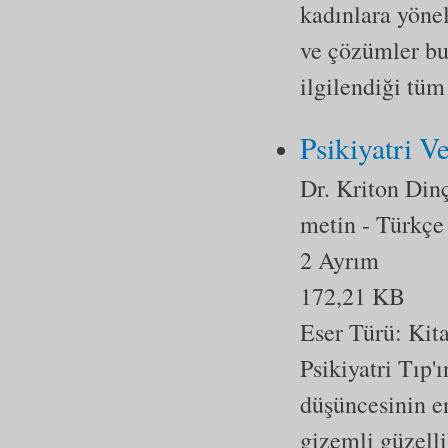
kadınlara yöne
ve çözümler bu
ilgilendiği tüm
Psikiyatri V
Dr. Kriton Di
metin
- Türkçe
2 Ayrım
172,21 KB
Eser Türü:
Kit
Psikiyatri Tıp'ı
düşüncesinin en
gizemli güzelli