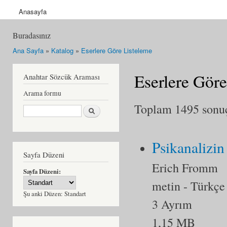
Anasayfa
Buradasınız
Ana Sayfa
»
Katalog
»
Eserlere Göre Listeleme
Eserlere Göre
Anahtar Sözcük Araması
Arama formu
Toplam 1495 sonuçt
Ara
Psikanalizi
Sayfa Düzeni
Erich Fromm
Sayfa Düzeni:
metin
- Türkçe
Şu anki Düzen:
Standart
3 Ayrım
1,15 MB