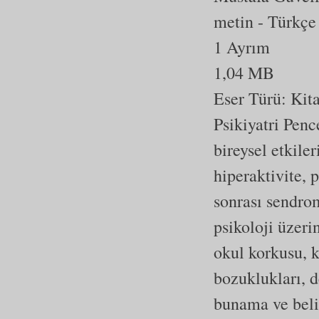
metin
- Türkçe
1 Ayrım
1,04 MB
Eser Türü:
Kit
Psikiyatri Penc
bireysel etkiler
hiperaktivite,
sonrası sendrom
psikoloji üzerin
okul korkusu, k
bozuklukları, d
bunama ve beli