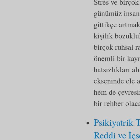
Stres ve birço
günümüz insanı 
gittikçe artmak
kişilik bozuklu
birçok ruhsal r
önemli bir kayn
hatsızlıkları al
ekseninde ele 
hem de çevresin
bir rehber olaca
Psikiyatrik
Reddi ve İçs