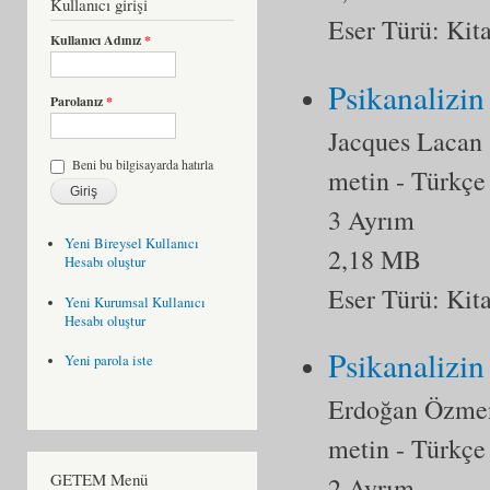
Kullanıcı girişi
Eser Türü:
Kit
Kullanıcı Adınız
*
Psikanalizi
Parolanız
*
Jacques Lacan
Beni bu bilgisayarda hatırla
metin
- Türkçe
3 Ayrım
Yeni Bireysel Kullanıcı
2,18 MB
Hesabı oluştur
Eser Türü:
Kit
Yeni Kurumsal Kullanıcı
Hesabı oluştur
Psikanalizin
Yeni parola iste
Erdoğan Özme
metin
- Türkçe
GETEM Menü
2 Ayrım