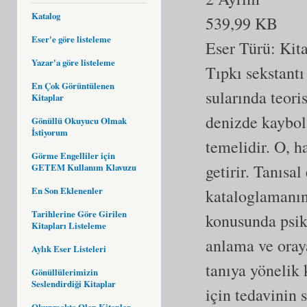
Katalog
539,99 KB
Eser'e göre listeleme
Eser Türü:
Kit
Yazar'a göre listeleme
Tıpkı sekstantı
En Çok Görüntülenen
sularında teori
Kitaplar
denizde kaybola
Gönüllü Okuyucu Olmak
İstiyorum
temelidir. O, h
Görme Engelliler için
getirir. Tanısal
GETEM Kullanım Klavuzu
En Son Eklenenler
kataloglamanın
Tarihlerine Göre Girilen
konusunda psiki
Kitapları Listeleme
anlama ve oraya
Aylık Eser Listeleri
tanıya yönelik 
Gönüllülerimizin
Seslendirdiği Kitaplar
için tedavinin
Okunmakta Olan Kitaplar