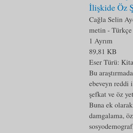
İlişkide Öz 
Cağla Selin Ay
metin
- Türkçe
1 Ayrım
89,81 KB
Eser Türü:
Kit
Bu araştırmada,
ebeveyn reddi i
şefkat ve öz ye
Buna ek olarak 
damgalama, öz 
sosyodemografik