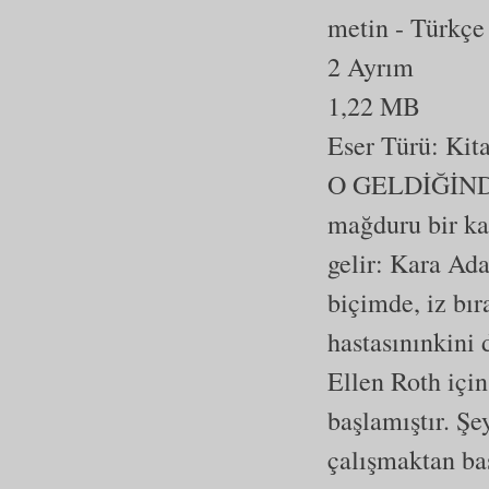
metin
- Türkçe
2 Ayrım
1,22 MB
Eser Türü:
Kit
O GELDİĞİND
mağduru bir kad
gelir: Kara Ada
biçimde, iz bı
hastasınınkini 
Ellen Roth içi
başlamıştır. Şe
çalışmaktan baş