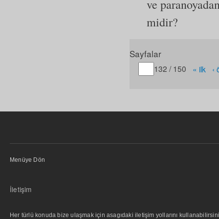
ve paranoyadan 
midir?
Sayfalar
Gitmek istediğiniz sayfa
132 / 150
« ilk
‹
Menüye Dön
İletişim
Her türlü konuda bize ulaşmak için asagıdaki iletişim yollarını kullanabilirsini