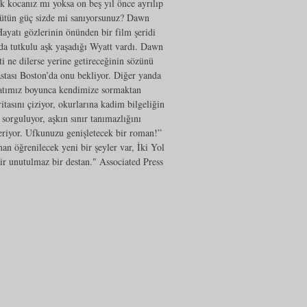
k kocanız mı yoksa on beş yıl önce ayrılıp
bütün güç sizde mi sanıyorsunuz? Dawn
Hayatı gözlerinin önünden bir film şeridi
ında tutkulu aşk yaşadığı Wyatt vardı. Dawn
ti ne dilerse yerine getireceğinin sözünü
astası Boston’da onu bekliyor. Diğer yanda
ayatımız boyunca kendimize sormaktan
tasını çiziyor, okurlarına kadim bilgeliğin
 sorguluyor, aşkın sınır tanımazlığını
steriyor. Ufkunuzu genişletecek bir roman!”
n öğrenilecek yeni bir şeyler var, İki Yol
air unutulmaz bir destan." Associated Press