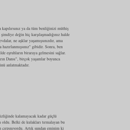
a kapılırsınız ya da tüm benliğinizi müthiş
a şimdiye değin hiç karşılaşmadığınız halde
evdalar, ne aşklar yaşamışsınızdır, ama
 hazırlanmışsınız" gibidir. Sonra, ben
lde eşruhların biraraya gelmesini sağlar.
arın Dansı", birçok yaşamlar boyunca
ünü anlatmaktadır.
sizliğinde kalamayacak kadar güçlü
 oldu. Belki de kulakları tırmalayan bu
in çırpınıyordu. Artık şundan eminim ki