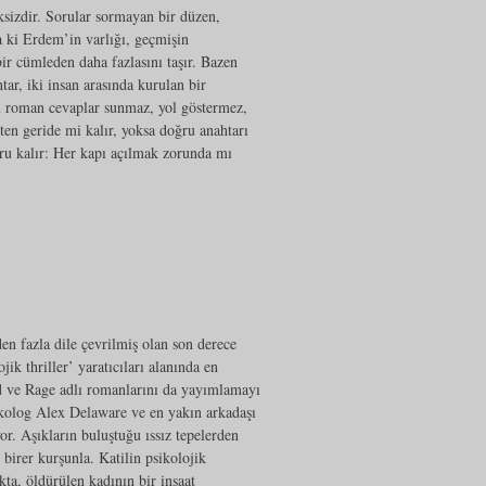
ksizdir. Sorular sormayan bir düzen,
Ta ki Erdem’in varlığı, geçmişin
ir cümleden daha fazlasını taşır. Bazen
tar, iki insan arasında kurulan bir
 Bu roman cevaplar sunmaz, yol göstermez,
en geride mi kalır, yoksa doğru anahtarı
soru kalır: Her kapı açılmak zorunda mı
n fazla dile çevrilmiş olan son derece
ik thriller’ yaratıcıları alanında en
ted ve Rage adlı romanlarını da yayımlamayı
ikolog Alex Delaware ve en yakın arkadaşı
r. Aşıkların buluştuğu ıssız tepelerden
birer kurşunla. Katilin psikolojik
kta, öldürülen kadının bir inşaat