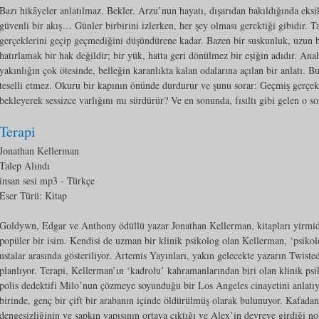
Bazı hikâyeler anlatılmaz. Bekler. Arzu’nun hayatı, dışarıdan bakıldığında eksi
güvenli bir akış… Günler birbirini izlerken, her şey olması gerektiği gibidir. 
gerçeklerini geçip geçmediğini düşündürene kadar. Bazen bir suskunluk, uzun b
hatırlamak bir hak değildir; bir yük, hatta geri dönülmez bir eşiğin adıdır. Anah
yakınlığın çok ötesinde, belleğin karanlıkta kalan odalarına açılan bir anlatı.
teselli etmez. Okuru bir kapının önünde durdurur ve şunu sorar: Geçmiş gerçekt
bekleyerek sessizce varlığını mı sürdürür? Ve en sonunda, fısıltı gibi gelen o 
Terapi
Jonathan Kellerman
Talep Alındı
insan sesi mp3
- Türkçe
Eser Türü:
Kitap
Goldywn, Edgar ve Anthony ödüllü yazar Jonathan Kellerman, kitapları yirmide
popüler bir isim. Kendisi de uzman bir klinik psikolog olan Kellerman, ‘psikoloj
ustalar arasında gösteriliyor. Artemis Yayınları, yakın gelecekte yazarın Twis
planlıyor. Terapi, Kellerman’ın ‘kadrolu’ kahramanlarından biri olan klinik ps
polis dedektifi Milo’nun çözmeye soyunduğu bir Los Angeles cinayetini anlatıyo
birinde, genç bir çift bir arabanın içinde öldürülmüş olarak bulunuyor. Kafadan 
dengesizliğinin ve sapkın yapısının ortaya çıktığı ve Alex’in devreye girdiği no