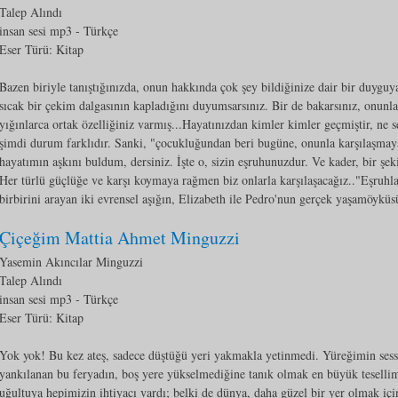
Talep Alındı
insan sesi mp3
- Türkçe
Eser Türü:
Kitap
Bazen biriyle tanıştığınızda, onun hakkında çok şey bildiğinize dair bir duyguy
sıcak bir çekim dalgasının kapladığını duyumsarsınız. Bir de bakarsınız, onunl
yığınlarca ortak özelliğiniz varmış...Hayatınızdan kimler kimler geçmiştir, ne s
şimdi durum farklıdır. Sanki, "çocukluğundan beri bugüne, onunla karşılaşmaya
hayatımın aşkını buldum, dersiniz. İşte o, sizin eşruhunuzdur. Ve kader, bir şeki
Her türlü güçlüğe ve karşı koymaya rağmen biz onlarla karşılaşacağız.."Eşruhl
birbirini arayan iki evrensel aşığın, Elizabeth ile Pedro'nun gerçek yaşamöyküs
Çiçeğim Mattia Ahmet Minguzzi
Yasemin Akıncılar Minguzzi
Talep Alındı
insan sesi mp3
- Türkçe
Eser Türü:
Kitap
Yok yok! Bu kez ateş, sadece düştüğü yeri yakmakla yetinmedi. Yüreğimin ses
yankılanan bu feryadın, boş yere yükselmediğine tanık olmak en büyük tesellim
uğultuya hepimizin ihtiyacı vardı; belki de dünya, daha güzel bir yer olmak iç