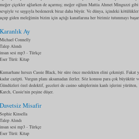
meğer çiçekler ağlarken de açarmış; meğer oğlum Mattia Ahmet Minguzzi gibi
sevgiyle ve saygıyla beslenerek biraz daha büyür. Ve dünya, içindeki kötülükler
uçup giden meleğimin bizim için açtığı kanatlarına her birimiz tutunmayı baş
Karanlık Ay
Michael Connelly
Talep Alındı
insan sesi mp3
- Türkçe
Eser Türü:
Kitap
Kumarhane hırsızı Cassie Black, bir süre önce meslekten elini çekmişti. Fakat y
kadar cazipti. Vurgun planı aksamadan ilerler. Söz konusu para çok büyüktür ve 
Gündüzleri özel dedektif, geceleri de casino sahiplerinin kanlı işlerini yürüten,
Karch, Cassie'nin peşine düşer.
Davetsiz Misafir
Sophie Kinsella
Talep Alındı
insan sesi mp3
- Türkçe
Eser Türü:
Kitap