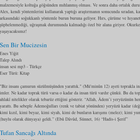
malzemesiyle koltuğa göğsünden mıhlanmış olması. Ve sonra daha ortalık durul
Alex, kendi yöntemlerini kullanarak yaptığı araştırmanın sonucunda sıradan, kaç
arkasındaki soğukkanlı yöntemle burun buruna geliyor. Hırs, çürüme ve hıyanet 
şüphelenmediği, uğraşmak durumunda kalmadığı özel bir alana giriyor. Okurk
yaşayacaksınız!
Sen Bir Mucizesin
Enes Yiğit
Talep Alındı
insan sesi mp3
- Türkçe
Eser Türü:
Kitap
"Biz insanı çamurun süzülmüşünden yarattık." (Mü'minûn 12) ayeti toprakla ins
imler. Ne kadar toprak türü varsa o kadar da insan türü vardır çünkü. Bu da topr
ahlakî nitelikler olarak tebarüz ettiğini gösterir. “Allah, Âdem’i yeryüzünün her
yarattı. Bu sebeple Âdemoğulları (renk ve tabiat yönünden) yeryüzü kadar (deği
kimi kızıl, kimi beyaz, kimi siyah, kimi de bunların karışımı (melez); kimi yum
(huylu olarak dünyaya) geldi.” (Ebû Dâvûd, Sünnet, 16) “Hadis-i Şerif”
Tufan Sancağı Altında