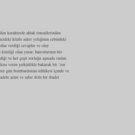
len karakterde ahlak timsallerinden
zdeki kitabı asker yeleğinin cebindeki
zdan verdiği cevaplar ve olay
 kimliği olan yazar, hatıralarının her
ndiği ve her çeşit zorluğu aşmada ondan
kkını veren yetkinlikle bakarak bir ‘zor
, her gün bombardıman tehlikesi içinde ve
cadele azmi ve sabır dolu bir ibadet