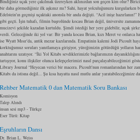
Bindiğiniz uçak yere çakılmak üzereyken aklınızdan son geçen kim olur? Birici
bir daha görmediğiniz ilk aşkınız mı? Sahi, hayat yolculuğunuzu kurgularken 
Edelstein'ın geçmişi uçaktaki anonsla bir anda değişti. “Acil inişe hazırlanın!” 
gibi geçti. İşin tuhafı, filmin başrolünde kocası Brian değil, üniversite zaman
mucizevi şekilde kazadan kurtuldu. Şimdi istediği her yere gidebilir, uçak şirke
verdi. Geleceğinde iki yol var: Bir yanda kocası Brian, kızı Meret ve onlarca h
ise Wyatt Mısır'da, antik mezar kazılarında. Empatinin kalemi Jodi Picoult h
korktuğumuz soruları yanıtlamaya girişiyor, yüreğimizin götürdüğü yolların hari
anahtarını uzatıyor. “İki Yol Kitabı sevdiklerimizle bağlarımızın dayanıklılığını
tartışıyor, konu ilişkiler olunca kelepçelerimizi nasıl parçalayabileceğimizi gö
Library Journal “Heyecan verici bir macera. Picoult'nun romanlarından her zama
Kitabı da istisna değil... Şu kısa hayatta nasıl mutlu anlar yaratabileceğimize d
Rehber Matematik 0 dan Matematik Soru Bankası
Komisyon
Talep Alındı
insan sesi mp3
- Türkçe
Eser Türü:
Kitap
Eşruhların Dansı
Dr. Brian L. Weiss