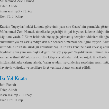
Muhammed Zeki Hamed
Talep Alındı
insan sesi mp3
- Türkçe
Eser Türü:
Kitap
Kassâm Tugayları’ndaki komuta görevinin yanı sıra Gazze’nin parmakla gösteri
Muhammed Zeki Hamed, tünellerde geçirdiği iki yıl boyunca kaleme aldığı elini
kâğıtlara yazdı. 7 Ekim hakkında hiç açığa çıkmamış detaylar, iddialara ilk ağı
anlatımlarıyla bu eser şimdiye dek bir benzeri olmaması özelliğini taşıyor. Âlim
satırında Kur’an ile kurduğu kesintisiz bağ, Kur’an’ı kendine nasıl arkadaş edi
faydalanışının yanı sıra başka değerli bir şey yapıyor: Yaşadıklarına ilminin ha
zamanlar ilmihâli’ oluşturuyor. Bu kitap yer altında, ıslak ve soğuk tünellerde
imkânsızlıklarla kaleme alındı. Vatan sevdası, sevdiklerine uzaklığın sızısı, mü
hayatıyla yoğruldu ve nesillere ibret vesikası olarak emanet edildi.
İki Yol Kitabı
Jodi Picoult
Talep Alındı
insan sesi mp3
- Türkçe
Eser Türü:
Kitap