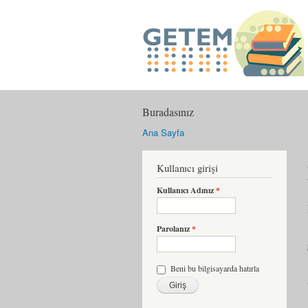
Buradasınız
Ana Sayfa
Kullanıcı girişi
Kullanıcı Adınız
*
Parolanız
*
Beni bu bilgisayarda hatırla