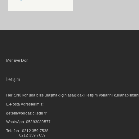
Menüye Dön
İletişim
Her türlü konuda bize ulaşmak için asagıdaki iletişim yollarını kullanabilirsini
E-Posta Adreslerimiz:
getem@bogazici.edu.tr
WhatsApp:
05393089577
Telefon: 0212 359 7538
0212 359 7659