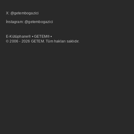
X: @getembogazici
İnstagram: @getembogazici
E-Kütüphane® • GETEM® •
© 2006 - 2026 GETEM. Tüm hakları saklıdır.