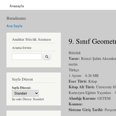
Anasayfa
Buradasınız
Ana Sayfa
9. Sınıf Geomet
Anahtar Sözcük Araması
Arama formu
Bitirildi
Ara
Yazar:
Remzi Şahin Aksanku
metin
Türkçe
1 Ayrım
6.26 MB
Sayfa Düzeni
Eser Türü:
Kitap
Kitap Alt Türü:
Üniversite H
Sayfa Düzeni:
Kartezyen Eğitim Yayınları
Alındığı Kurum:
GETEM
Şu anki Düzen:
Standart
Konusu:
Sisteme Giriş Tarihi:
Perşem