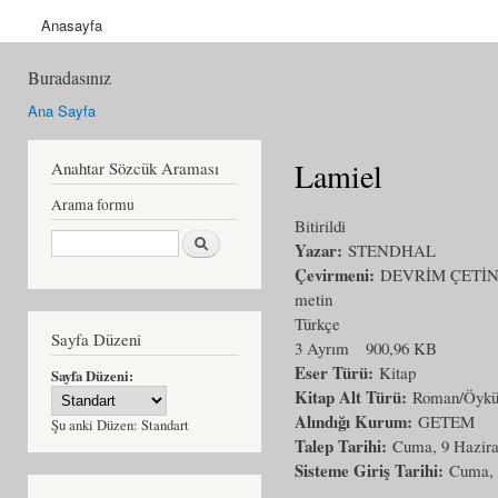
Anasayfa
Buradasınız
Ana Sayfa
Lamiel
Anahtar Sözcük Araması
Arama formu
Bitirildi
Ara
Yazar:
STENDHAL
Çevirmeni:
DEVRİM ÇETİ
metin
Türkçe
Sayfa Düzeni
3 Ayrım
900,96 KB
Eser Türü:
Kitap
Sayfa Düzeni:
Kitap Alt Türü:
Roman/Öyk
Alındığı Kurum:
GETEM
Şu anki Düzen:
Standart
Talep Tarihi:
Cuma, 9 Hazira
Sisteme Giriş Tarihi:
Cuma, 