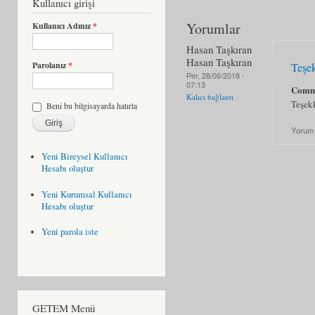
Kullanıcı girişi
Yorumlar
Kullanıcı Adınız
*
Hasan Taşkıran
Hasan Taşkıran
Parolanız
*
Teşe
Per, 28/06/2018 -
07:13
Comm
Kalıcı bağlantı
Teşek
Beni bu bilgisayarda hatırla
Yorum
Yeni Bireysel Kullanıcı
Hesabı oluştur
Yeni Kurumsal Kullanıcı
Hesabı oluştur
Yeni parola iste
GETEM Menü