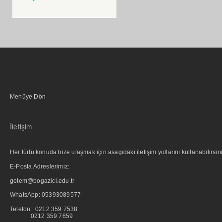
Menüye Dön
İletişim
Her türlü konuda bize ulaşmak için asagıdaki iletişim yollarını kullanabilirsini
E-Posta Adreslerimiz:
getem@bogazici.edu.tr
WhatsApp:
05393089577
Telefon: 0212 359 7538
0212 359 7659