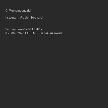
X: @getembogazici
İnstagram: @getembogazici
E-Kütüphane® • GETEM® •
© 2006 - 2026 GETEM. Tüm hakları saklıdır.